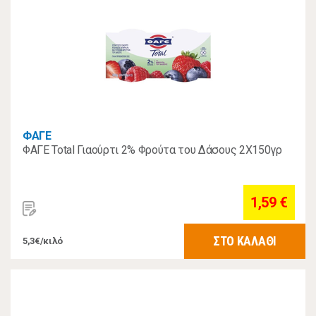
ΦΑΓΕ
ΦΑΓΕ Total Γιαούρτι 2% Φρούτα του Δάσους 2Χ150γρ
1,59 €
ΣΤΟ ΚΑΛΑΘΙ
5,3€/κιλό