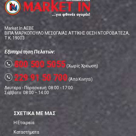
Market In ΑΕΒΕ
ΒΙΠΑ ΜΑΡΚΟΠΟΥΛΟ ΜΕΣΟΓΑΙΑΣ ΑΤΤΙΚΗΣ ΘΕΣΗ ΝΤΟΡΟΒΑΤΕΖΑ,
Τ.Κ. 19003
Εξυπηρέτηση Πελατών:
800 500 5055
call
(Χωρίς Χρέωση)
229 91 50 700
call
(Από Κινητό)
Δευτέρα - Παρασκευή: 08:00 - 17:00
Σάββατο: 08:00 – 14:00
ΣΧΕΤΙΚΑ ΜΕ ΜΑΣ
Η Εταιρεία
Καταστήματα