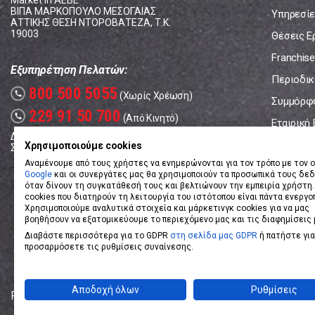
Market In ΑΕΒΕ
ΒΙΠΑ ΜΑΡΚΟΠΟΥΛΟ ΜΕΣΟΓΑΙΑΣ
Υπηρεσίε
ΑΤΤΙΚΗΣ ΘΕΣΗ ΝΤΟΡΟΒΑΤΕΖΑ, Τ.Κ.
19003
Θέσεις Ε
Franchise
Εξυπηρέτηση Πελατών:
Περιοδικό
800 500 5055
call
(Χωρίς Χρέωση)
Συμμόρφ
229 91 50 700
call
(Από Κινητό)
Εταιρική
Δευτέρα - Παρασκευή: 08:00 - 17:00
Επικοινω
Χρησιμοποιούμε cookies
Σάββατο: 08:00 – 14:00
Αναμένουμε από τους χρήστες να ενημερώνονται για τον τρόπο με τον ο
Google
και οι συνεργάτες μας θα χρησιμοποιούν τα προσωπικά τους δε
όταν δίνουν τη συγκατάθεσή τους και βελτιώνουν την εμπειρία χρήστη.
cookies που διατηρούν τη λειτουργία του ιστότοπου είναι πάντα ενεργο
Χρησιμοποιούμε αναλυτικά στοιχεία και μάρκετινγκ cookies για να μας
βοηθήσουν να εξατομικεύουμε το περιεχόμενο μας και τις διαφημίσεις 
Διαβάστε περισσότερα για το GDPR
στη σελίδα μας GDPR
ή πατήστε για
προσαρμόσετε τις ρυθμίσεις συναίνεσης.
Αποδοχή όλων
Ρυθμίσεις
Powered by
eShopKey
Designed by
Koolmetrix