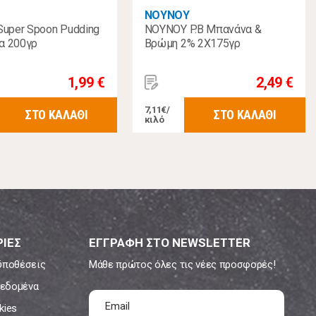
NOYNOY
Super Spoon Pudding
NOYNOY P.B Μπανάνα &
α 200γρ
Βρώμη 2% 2Χ175γρ
1,99 €
2,49 €
7,11€/
ΣΤΟ ΚΑΛΑΘΙ
ΣΤΟ ΚΑΛΑΘΙ
κιλό
ΙΕΣ
ΕΓΓΡΑΦΗ ΣΤΟ NEWSLETTER
ϋποθέσεις
Μάθε πρώτος όλες τις νέες προσφορές!
εδομένα
kies