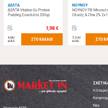
ΔΕΛΤΑ
NOYNOY
ΔΕΛΤΑ Vitaline Go Protein
NOYNOY P.B Μπισκό
Pudding Σοκολάτα 200γρ
Ολικής & Chia 2% 2x
1,98 €
9,9€/
7,11€/
ΣΤΟ ΚΑΛΑΘΙ
ΣΤΟ Κ
κιλό
κιλό
ΣΧΕΤΙΚ
Η Εταιρεί
Καταστήμ
Νέα