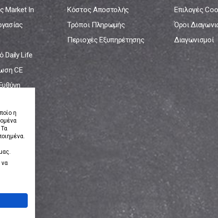
ς Market In
Κόστος Αποστολής
Επιλογές Coo
ργασίας
Τρόποι Πληρωμής
Όροι Διαγων
Περιοχές Εξυπηρέτησης
Διαγωνισμοί
 Daily Life
ωση CE
 Ευθύνη
νία
ποίο η
δομένα
 Τα
ποιημένα.
μας.
 να