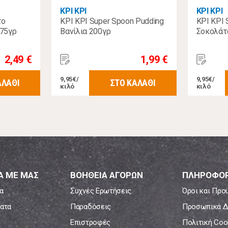
ΚΡΙ ΚΡΙ
ΚΡΙ ΚΡΙ
το
ΚΡΙ ΚΡΙ Super Spoon Pudding
ΚΡΙ ΚΡΙ 
175γρ
Βανίλια 200γρ
Σοκολάτ
2,49 €
1,99 €
9,95€/
9,95€/
ΑΛΑΘΙ
ΣΤΟ ΚΑΛΑΘΙ
κιλό
κιλό
Α ΜΕ ΜΑΣ
ΒΟΗΘΕΙΑ ΑΓΟΡΩΝ
ΠΛΗΡΟΦΟΡ
α
Συχνές Ερωτήσεις
Όροι και Προ
ατα
Παραδόσεις
Προσωπικά Δ
Επιστροφές
Πολιτική Coo