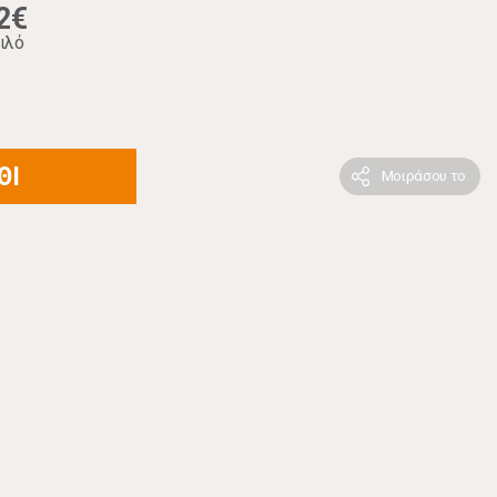
2€
ιλό
ΘΙ
Μοιράσου το