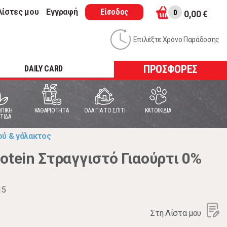
λίστες μου
Εγγραφή
Είσοδος
0
0,00 €
Επιλέξτε Χρόνο Παράδοσης
ΠΡΟΣΦΟΡΕΣ
DAILY CARD
ΠΙΚΗ
ΚΑΘΑΡΙΟΤΗΤΑ
ΟΛΑ ΓΙΑ ΤΟ ΣΠΙΤΙ
ΚΑΤΟΙΚΙΔΙΑ
ΤΙΔΑ
ού & γάλακτος
otein Στραγγιστό Γιαούρτι 0%
15
Στη Λίστα μου