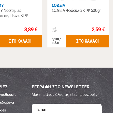
MY
ΣΟΔΕΙΑ
 Νοστιμιές
ΣΟΔΕΙΑ Φράουλα ΚΤΨ 500gr
κέτες Πανέ ΚΤΨ
3,89 €
2,59 €
5,18€/
ΣΤΟ ΚΑΛΑΘΙ
ΣΤΟ ΚΑΛΑΘΙ
κιλό
ΙΕΣ
ΕΓΓΡΑΦΗ ΣΤΟ NEWSLETTER
ϋποθέσεις
Μάθε πρώτος όλες τις νέες προσφορές!
εδομένα
kies