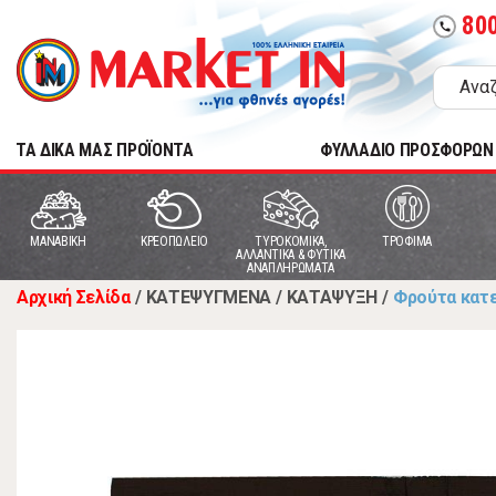
80
call
TA ΔΙΚΑ ΜΑΣ ΠΡΟΪΟΝΤΑ
ΦΥΛΛΑΔΙΟ ΠΡΟΣΦΟΡΩΝ
MANABIKH
ΚΡΕΟΠΩΛΕΙΟ
ΤΥΡΟΚΟΜΙΚΑ,
ΤΡΟΦΙΜΑ
ΑΛΛΑΝΤΙΚΑ & ΦΥΤΙΚΑ
ΑΝΑΠΛΗΡΩΜΑΤΑ
Αρχική Σελίδα
/
ΚΑΤΕΨΥΓΜΕΝΑ
/
ΚΑΤΑΨΥΞΗ
/
Φρούτα κατ