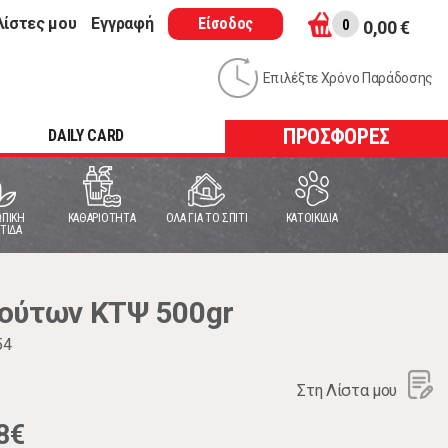
λίστες μου
Εγγραφή
Είσοδος
0
0,00 €
Επιλέξτε Χρόνο Παράδοσης
ΠΡΟΣΦΟΡΕΣ
DAILY CARD
ΠΙΚΗ
ΚΑΘΑΡΙΟΤΗΤΑ
ΟΛΑ ΓΙΑ ΤΟ ΣΠΙΤΙ
ΚΑΤΟΙΚΙΔΙΑ
ΤΙΔΑ
ούτων ΚΤΨ 500gr
54
Στη Λίστα μου
8€