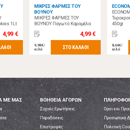
ΟΥ
ΜΙΚΡΕΣ ΦΑΡΜΕΣ ΤΟΥ
ECONO
ΒΟΥΝΟΥ
ECONOMY
Υ
ΜΙΚΡΕΣ ΦΑΡΜΕΣ ΤΟΥ
Τυροκρο
ies 1Lt
ΒΟΥΝΟΥ Παγωτό Καραμέλα
450gr
1Lt/500gr
4,99 €
4,99 €
9,98€/
8,64€/
ΑΛΑΘΙ
ΣΤΟ ΚΑΛΑΘΙ
κιλό
κιλό
Α ΜΕ ΜΑΣ
ΒΟΗΘΕΙΑ ΑΓΟΡΩΝ
ΠΛΗΡΟΦΟΡ
α
Συχνές Ερωτήσεις
Όροι και Προ
ατα
Παραδόσεις
Προσωπικά Δ
Επιστροφές
Πολιτική Coo