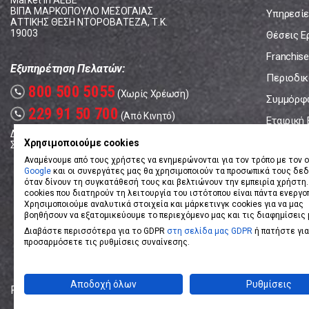
Market In ΑΕΒΕ
ΒΙΠΑ ΜΑΡΚΟΠΟΥΛΟ ΜΕΣΟΓΑΙΑΣ
Υπηρεσίε
ΑΤΤΙΚΗΣ ΘΕΣΗ ΝΤΟΡΟΒΑΤΕΖΑ, Τ.Κ.
19003
Θέσεις Ε
Franchise
Εξυπηρέτηση Πελατών:
Περιοδικό
800 500 5055
call
(Χωρίς Χρέωση)
Συμμόρφ
229 91 50 700
call
(Από Κινητό)
Εταιρική
Δευτέρα - Παρασκευή: 08:00 - 17:00
Επικοινω
Χρησιμοποιούμε cookies
Σάββατο: 08:00 – 14:00
Αναμένουμε από τους χρήστες να ενημερώνονται για τον τρόπο με τον ο
Google
και οι συνεργάτες μας θα χρησιμοποιούν τα προσωπικά τους δε
όταν δίνουν τη συγκατάθεσή τους και βελτιώνουν την εμπειρία χρήστη.
cookies που διατηρούν τη λειτουργία του ιστότοπου είναι πάντα ενεργο
Χρησιμοποιούμε αναλυτικά στοιχεία και μάρκετινγκ cookies για να μας
βοηθήσουν να εξατομικεύουμε το περιεχόμενο μας και τις διαφημίσεις 
Διαβάστε περισσότερα για το GDPR
στη σελίδα μας GDPR
ή πατήστε για
προσαρμόσετε τις ρυθμίσεις συναίνεσης.
Αποδοχή όλων
Ρυθμίσεις
Powered by
eShopKey
Designed by
Koolmetrix