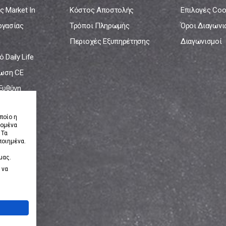
ς Market In
Κόστος Αποστολής
Επιλογές Coo
ργασίας
Τρόποι Πληρωμής
Όροι Διαγων
Περιοχές Εξυπηρέτησης
Διαγωνισμοί
 Daily Life
ωση CE
 Ευθύνη
νία
ποίο η
δομένα
 Τα
ποιημένα.
μας.
 να