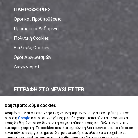
ΠΛΗΡΟΦΟΡΙΕΣ
Όροι και Προϋποθέσεις
Προσωπικά Δεδομένα
Πολιτική Cookies
Επιλογές Cookies
Όροι Διαγωνισμών
Διαγωνισμοί
ΕΓΓΡΑΦΗ ΣΤΟ NEWSLETTER
Μάθε πρώτος όλες τις νέες προσφορές!
Χρησιμοποιούμε cookies
Αναμένουμε από τους χρήστες να ενημερώνονται για τον τρόπο με τον
οποίο η
Google
και οι συνεργάτες μας θα χρησιμοποιούν τα προσωπικά
τους δεδομένα όταν δίνουν τη συγκατάθεσή τους και βελτιώνουν την
εμπειρία χρήστη. Τα cookies που διατηρούν τη λειτουργία του ιστότοπου
είναι πάντα ενεργοποιημένα. Χρησιμοποιούμε αναλυτικά στοιχεία και
ΕΓΓΡΑΦΗ ΣΤΟ NEWSLETTER
μάρκετινγκ cookies για να μας βοηθήσουν να εξατομικεύουμε το