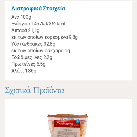
Διατροφικά Στοιχεία
Ανά 100g
Ενέργεια 1467kJ/352kcal
Λιπαρά 21,1g
εκ των οποίων κορεσμένα 9,8g
Υδατάνθρακες 32,8g
εκ των οποίων σάκχαρα 1g
Εδώδιμες ίνες 2,2g
Πρωτεΐνες 6,5g
Αλάτι 1,86g
Σχετικά Προϊόντα