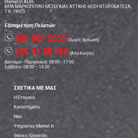
Market In ΑΕΒΕ
ΒΙΠΑ ΜΑΡΚΟΠΟΥΛΟ ΜΕΣΟΓΑΙΑΣ ΑΤΤΙΚΗΣ ΘΕΣΗ ΝΤΟΡΟΒΑΤΕΖΑ,
Τ.Κ. 19003
Εξυπηρέτηση Πελατών:
800 500 5055
call
(Χωρίς Χρέωση)
229 91 50 700
call
(Από Κινητό)
Δευτέρα - Παρασκευή: 08:00 - 17:00
Σάββατο: 08:00 – 14:00
ΣΧΕΤΙΚΑ ΜΕ ΜΑΣ
Η Εταιρεία
Καταστήματα
Νέα
Υπηρεσίες Market In
Θέσεις Εργασίας