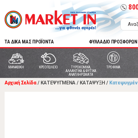
80
call
TA ΔΙΚΑ ΜΑΣ ΠΡΟΪΟΝΤΑ
ΦΥΛΛΑΔΙΟ ΠΡΟΣΦΟΡΩΝ
MANABIKH
ΚΡΕΟΠΩΛΕΙΟ
ΤΥΡΟΚΟΜΙΚΑ,
ΤΡΟΦΙΜΑ
ΑΛΛΑΝΤΙΚΑ & ΦΥΤΙΚΑ
ΑΝΑΠΛΗΡΩΜΑΤΑ
Αρχική Σελίδα
/
ΚΑΤΕΨΥΓΜΕΝΑ
/
ΚΑΤΑΨΥΞΗ
/
Κατεψυγμένε