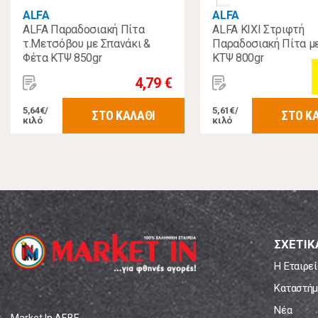
ALFA
ALFA
ALFA Παραδοσιακή Πίτα
ALFA ΚΙΧΙ Στριφτή
τ.Μετσόβου με Σπανάκι &
Παραδοσιακή Πίτα με
Φέτα ΚΤΨ 850gr
ΚΤΨ 800gr
4,79 €
5,64€/
5,61€/
ΣΤΟ ΚΑΛΑΘΙ
ΣΤΟ Κ
κιλό
κιλό
ΣΧΕΤΙΚ
Η Εταιρεί
Καταστήμ
Νέα