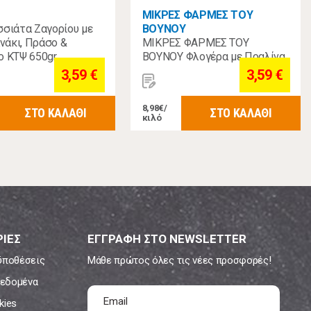
ΜΙΚΡΕΣ ΦΑΡΜΕΣ ΤΟΥ
σσιάτα Ζαγορίου με
ΒΟΥΝΟΥ
ανάκι, Πράσο &
ΜΙΚΡΕΣ ΦΑΡΜΕΣ ΤΟΥ
ο ΚΤΨ 650gr
ΒΟΥΝΟΥ Φλογέρα με Πραλίνα
ΚΤΨ 4Χ100γρ
3,59 €
3,59 €
8,98€/
ΣΤΟ ΚΑΛΑΘΙ
ΣΤΟ ΚΑΛΑΘΙ
κιλό
ΙΕΣ
ΕΓΓΡΑΦΗ ΣΤΟ NEWSLETTER
ϋποθέσεις
Μάθε πρώτος όλες τις νέες προσφορές!
εδομένα
kies