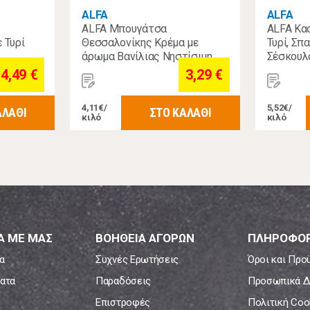
ALFA
ALFA
ALFA Μπουγάτσα
ALFA Κα
 Τυρί
Θεσσαλονίκης Κρέμα με
Τυρί, Σπ
άρωμα Βανίλιας Νηστίσιμη
Σέσκουλ
ΚΤΨ 800gr
4,49 €
3,29 €
4,11€/
5,52€/
ΑΛΑΘΙ
ΣΤΟ ΚΑΛΑΘΙ
κιλό
κιλό
Α ΜΕ ΜΑΣ
ΒΟΗΘΕΙΑ ΑΓΟΡΩΝ
ΠΛΗΡΟΦΟΡ
α
Συχνές Ερωτήσεις
Όροι και Προ
ατα
Παραδόσεις
Προσωπικά Δ
Επιστροφές
Πολιτική Coo