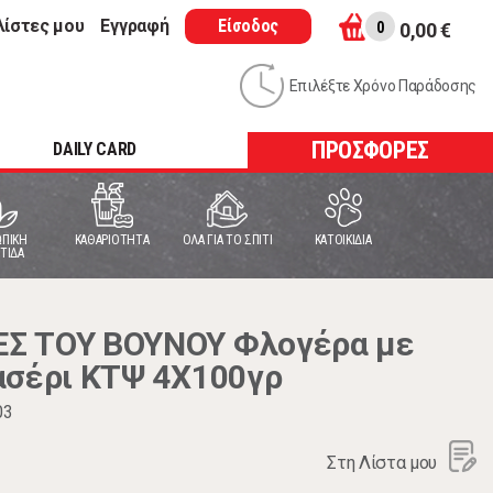
λίστες μου
Εγγραφή
Είσοδος
0
0,00 €
Επιλέξτε Χρόνο Παράδοσης
ΠΡΟΣΦΟΡΕΣ
DAILY CARD
ΠΙΚΗ
ΚΑΘΑΡΙΟΤΗΤΑ
ΟΛΑ ΓΙΑ ΤΟ ΣΠΙΤΙ
ΚΑΤΟΙΚΙΔΙΑ
ΤΙΔΑ
Σ ΤΟΥ ΒΟΥΝΟΥ Φλογέρα με
ασέρι ΚΤΨ 4Χ100γρ
03
Στη Λίστα μου