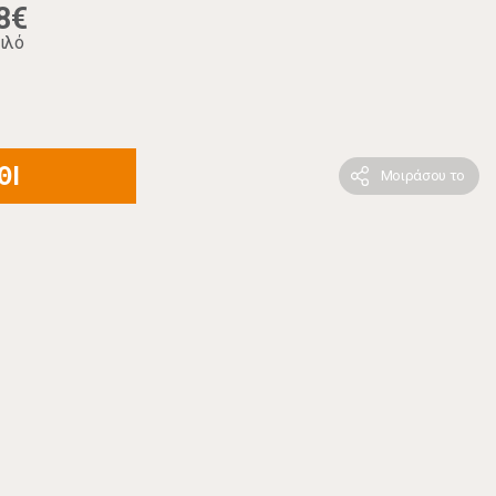
8€
ιλό
ΘΙ
Μοιράσου το