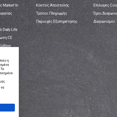
ς Market In
Κόστος Αποστολής
Επιλογές Coo
ργασίας
Τρόποι Πληρωμής
Όροι Διαγων
Περιοχές Εξυπηρέτησης
Διαγωνισμοί
 Daily Life
ωση CE
 Ευθύνη
νία
ποίο η
δομένα
 Τα
ποιημένα.
μας.
 να