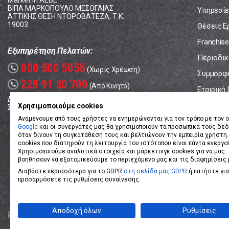
Market In ΑΕΒΕ
ΒΙΠΑ ΜΑΡΚΟΠΟΥΛΟ ΜΕΣΟΓΑΙΑΣ
Υπηρεσίε
ΑΤΤΙΚΗΣ ΘΕΣΗ ΝΤΟΡΟΒΑΤΕΖΑ, Τ.Κ.
19003
Θέσεις Ε
Franchise
Εξυπηρέτηση Πελατών:
Περιοδικό
800 500 5055
call
(Χωρίς Χρέωση)
Συμμόρφ
229 91 50 700
call
(Από Κινητό)
Εταιρική
Δευτέρα - Παρασκευή: 08:00 - 17:00
Επικοινω
Χρησιμοποιούμε cookies
Σάββατο: 08:00 – 14:00
Αναμένουμε από τους χρήστες να ενημερώνονται για τον τρόπο με τον ο
Google
και οι συνεργάτες μας θα χρησιμοποιούν τα προσωπικά τους δε
όταν δίνουν τη συγκατάθεσή τους και βελτιώνουν την εμπειρία χρήστη.
cookies που διατηρούν τη λειτουργία του ιστότοπου είναι πάντα ενεργο
Χρησιμοποιούμε αναλυτικά στοιχεία και μάρκετινγκ cookies για να μας
βοηθήσουν να εξατομικεύουμε το περιεχόμενο μας και τις διαφημίσεις 
Διαβάστε περισσότερα για το GDPR
στη σελίδα μας GDPR
ή πατήστε για
προσαρμόσετε τις ρυθμίσεις συναίνεσης.
Αποδοχή όλων
Ρυθμίσεις
Powered by
eShopKey
Designed by
Koolmetrix