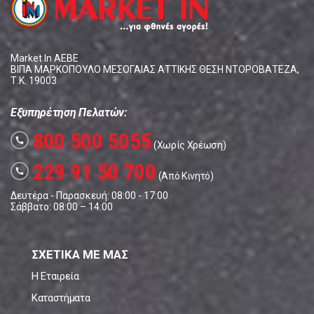
Market In ΑΕΒΕ
ΒΙΠΑ ΜΑΡΚΟΠΟΥΛΟ ΜΕΣΟΓΑΙΑΣ ΑΤΤΙΚΗΣ ΘΕΣΗ ΝΤΟΡΟΒΑΤΕΖΑ,
Τ.Κ. 19003
Εξυπηρέτηση Πελατών:
800 500 5055
call
(Χωρίς Χρέωση)
229 91 50 700
call
(Από Κινητό)
Δευτέρα - Παρασκευή: 08:00 - 17:00
Σάββατο: 08:00 – 14:00
ΣΧΕΤΙΚΑ ΜΕ ΜΑΣ
Η Εταιρεία
Καταστήματα