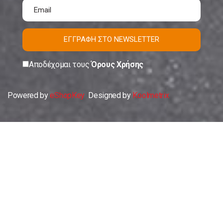
ΕΓΓΡΑΦΗ ΣΤΟ NEWSLETTER
Αποδέχομαι τους
Όρους Χρήσης
Powered by
eShopKey
Designed by
Koolmetrix