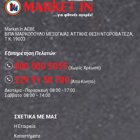
Market In ΑΕΒΕ
ΒΙΠΑ ΜΑΡΚΟΠΟΥΛΟ ΜΕΣΟΓΑΙΑΣ ΑΤΤΙΚΗΣ ΘΕΣΗ ΝΤΟΡΟΒΑΤΕΖΑ,
Τ.Κ. 19003
Εξυπηρέτηση Πελατών:
800 500 5055
call
(Χωρίς Χρέωση)
229 91 50 700
call
(Από Κινητό)
Δευτέρα - Παρασκευή: 08:00 - 17:00
Σάββατο: 08:00 – 14:00
ΣΧΕΤΙΚΑ ΜΕ ΜΑΣ
Η Εταιρεία
Καταστήματα