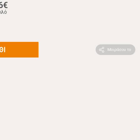
6€
ιλό
ΘΙ
Μοιράσου το