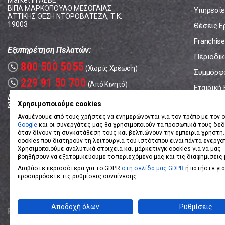
Market In ΑΕΒΕ
ΒΙΠΑ ΜΑΡΚΟΠΟΥΛΟ ΜΕΣΟΓΑΙΑΣ
Υπηρεσίε
ΑΤΤΙΚΗΣ ΘΕΣΗ ΝΤΟΡΟΒΑΤΕΖΑ, Τ.Κ.
19003
Θέσεις Ε
Franchise
Εξυπηρέτηση Πελατών:
Περιοδικό
800 500 5055
call
(Χωρίς Χρέωση)
Συμμόρφ
229 91 50 700
call
(Από Κινητό)
Εταιρική
Δευτέρα - Παρασκευή: 08:00 - 17:00
Επικοινω
Χρησιμοποιούμε cookies
Σάββατο: 08:00 – 14:00
Αναμένουμε από τους χρήστες να ενημερώνονται για τον τρόπο με τον ο
Google
και οι συνεργάτες μας θα χρησιμοποιούν τα προσωπικά τους δε
όταν δίνουν τη συγκατάθεσή τους και βελτιώνουν την εμπειρία χρήστη.
cookies που διατηρούν τη λειτουργία του ιστότοπου είναι πάντα ενεργο
Χρησιμοποιούμε αναλυτικά στοιχεία και μάρκετινγκ cookies για να μας
βοηθήσουν να εξατομικεύουμε το περιεχόμενο μας και τις διαφημίσεις 
Διαβάστε περισσότερα για το GDPR
στη σελίδα μας GDPR
ή πατήστε για
προσαρμόσετε τις ρυθμίσεις συναίνεσης.
Αποδοχή όλων
Ρυθμίσεις
Powered by
eShopKey
Designed by
Koolmetrix