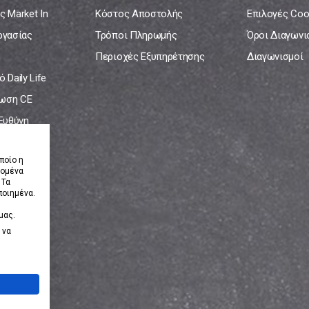
ς Market In
Κόστος Αποστολής
Επιλογές Coo
ργασίας
Τρόποι Πληρωμής
Όροι Διαγων
Περιοχές Εξυπηρέτησης
Διαγωνισμοί
 Daily Life
ωση CE
 Ευθύνη
νία
ποίο η
δομένα
 Τα
ποιημένα.
μας.
 να