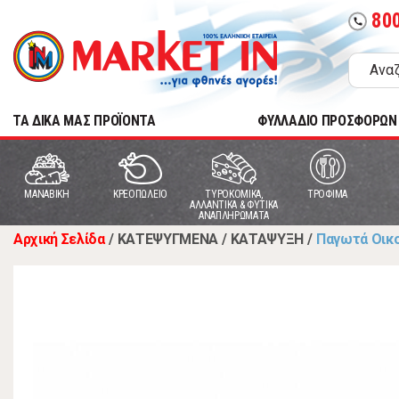
80
call
TA ΔΙΚΑ ΜΑΣ ΠΡΟΪΟΝΤΑ
ΦΥΛΛΑΔΙΟ ΠΡΟΣΦΟΡΩΝ
MANABIKH
ΚΡΕΟΠΩΛΕΙΟ
ΤΥΡΟΚΟΜΙΚΑ,
ΤΡΟΦΙΜΑ
ΑΛΛΑΝΤΙΚΑ & ΦΥΤΙΚΑ
ΑΝΑΠΛΗΡΩΜΑΤΑ
Αρχική Σελίδα
/
ΚΑΤΕΨΥΓΜΕΝΑ
/
ΚΑΤΑΨΥΞΗ
/
Παγωτά Οικ