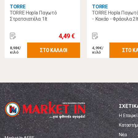
TORRE
TORRE
TORRE Hopla Παγωτό
TORRE Hopla Παγωτό
Στρατσιατέλα 1lt
- Κακάο - Φράουλα 2l
4,49 €
8,98€/
4,99€/
ΣΤΟ ΚΑΛΑΘΙ
ΣΤΟ Κ
κιλό
κιλό
ΣΧΕΤΙΚ
Η Εταιρεί
Καταστήμ
Νέα