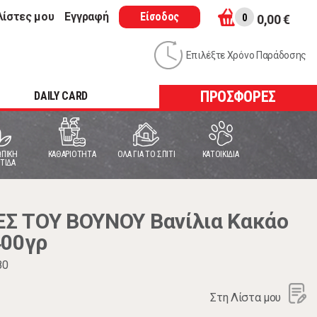
λίστες μου
Εγγραφή
Είσοδος
0
0,00 €
Επιλέξτε Χρόνο Παράδοσης
ΠΡΟΣΦΟΡΕΣ
DAILY CARD
ΠΙΚΗ
ΚΑΘΑΡΙΟΤΗΤΑ
ΟΛΑ ΓΙΑ ΤΟ ΣΠΙΤΙ
ΚΑΤΟΙΚΙΔΙΑ
ΤΙΔΑ
Σ ΤΟΥ ΒΟΥΝΟΥ Βανίλια Κακάο
400γρ
80
Στη Λίστα μου