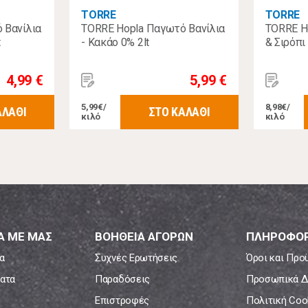
TORRE
TORRE
 Βανίλια
TORRE Hopla Παγωτό Βανίλια
TORRE H
t
- Κακάο 0% 2lt
& Σιρόπι
4,99 €
5,99 €
5,99€/
8,98€/
ΑΛΑΘΙ
ΣΤΟ ΚΑΛΑΘΙ
κιλό
κιλό
Α ΜΕ ΜΑΣ
ΒΟΗΘΕΙΑ ΑΓΟΡΩΝ
ΠΛΗΡΟΦΟΡ
α
Συχνές Ερωτήσεις
Όροι και Προ
ατα
Παραδόσεις
Προσωπικά Δ
Επιστροφές
Πολιτική Coo