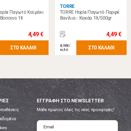
TORRE
opla Παγωτό Καϊμάκι
TORRE Hopla Παγωτό Παρφέ
 Βύσσινο 1lt
Βανίλια - Κακάο 1lt/500gr
4,49 €
4,49 €
8,98€/
ΣΤΟ ΚΑΛΑΘΙ
ΣΤΟ ΚΑΛΑΘΙ
κιλό
ΙΕΣ
ΕΓΓΡΑΦΗ ΣΤΟ NEWSLETTER
ϋποθέσεις
Μάθε πρώτος όλες τις νέες προσφορές!
εδομένα
kies