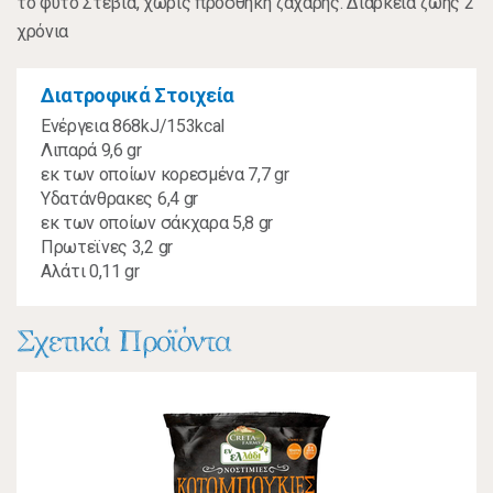
το φυτό Στέβια, χωρίς προσθήκη ζάχαρης. Διάρκεια ζωής 2
χρόνια
Διατροφικά Στοιχεία
Ενέργεια 868kJ/153kcal
Λιπαρά 9,6 gr
εκ των οποίων κορεσμένα 7,7 gr
Υδατάνθρακες 6,4 gr
εκ των οποίων σάκχαρα 5,8 gr
Πρωτεϊνες 3,2 gr
Αλάτι 0,11 gr
Σχετικά Προϊόντα