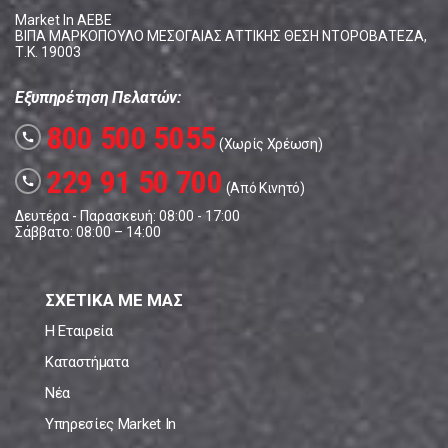
Market In ΑΕΒΕ
ΒΙΠΑ ΜΑΡΚΟΠΟΥΛΟ ΜΕΣΟΓΑΙΑΣ ΑΤΤΙΚΗΣ ΘΕΣΗ ΝΤΟΡΟΒΑΤΕΖΑ,
Τ.Κ. 19003
Εξυπηρέτηση Πελατών:
800 500 5055
call
(Χωρίς Χρέωση)
229 91 50 700
call
(Από Κινητό)
Δευτέρα - Παρασκευή: 08:00 - 17:00
Σάββατο: 08:00 – 14:00
ΣΧΕΤΙΚΑ ΜΕ ΜΑΣ
Η Εταιρεία
Καταστήματα
Νέα
Υπηρεσίες Market In