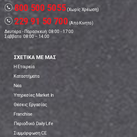
800 500 5055
call
(Χωρίς Χρέωση)
229 91 50 700
call
(Από Κινητό)
Δευτέρα - Παρασκευή: 08:00 - 17:00
Σάββατο: 08:00 – 14:00
ΣΧΕΤΙΚΑ ΜΕ ΜΑΣ
Η Εταιρεία
Καταστήματα
Νέα
Υπηρεσίες Market In
Θέσεις Εργασίας
Franchise
Περιοδικό Daily Life
Συμμόρφωση CE