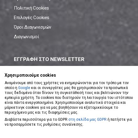
Πολιτική Cookies
Επιλογές Cookies
Όροι Διαγωνισμών
Διαγωνισμοί
ΕΓΓΡΑΦΗ ΣΤΟ NEWSLETTER
Μάθε πρώτος όλες τις νέες προσφορές!
Χρησιμοποιούμε cookies
Αναμένουμε από τους χρήστες να ενημερώνονται για τον τρόπο με τον
οποίο η
Google
και οι συνεργάτες μας θα χρησιμοποιούν τα προσωπικά
τους δεδομένα όταν δίνουν τη συγκατάθεσή τους και βελτιώνουν την
εμπειρία χρήστη. Τα cookies που διατηρούν τη λειτουργία του ιστότοπου
είναι πάντα ενεργοποιημένα. Χρησιμοποιούμε αναλυτικά στοιχεία και
ΕΓΓΡΑΦΗ ΣΤΟ NEWSLETTER
μάρκετινγκ cookies για να μας βοηθήσουν να εξατομικεύουμε το
περιεχόμενο μας και τις διαφημίσεις μας.
Διαβάστε περισσότερα για το GDPR
στη σελίδα μας GDPR
ή πατήστε για
Αποδέχομαι τους
Όρους Χρήσης
να προσαρμόσετε τις ρυθμίσεις συναίνεσης.