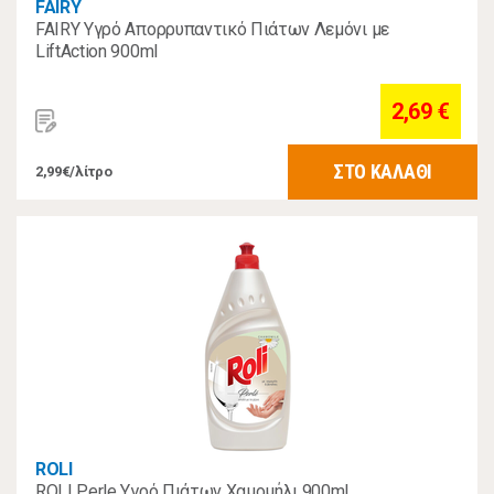
FAIRY
FAIRY Υγρό Απορρυπαντικό Πιάτων Λεμόνι με
LiftAction 900ml
2,69 €
ΣΤΟ ΚΑΛΑΘΙ
2,99€/λίτρο
ROLI
ROLI Perle Υγρό Πιάτων Χαμομήλι 900ml