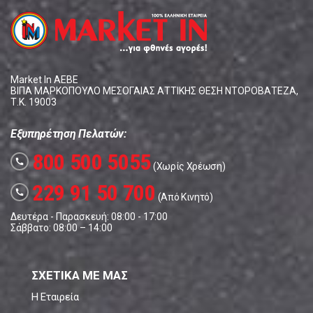
Market In ΑΕΒΕ
ΒΙΠΑ ΜΑΡΚΟΠΟΥΛΟ ΜΕΣΟΓΑΙΑΣ ΑΤΤΙΚΗΣ ΘΕΣΗ ΝΤΟΡΟΒΑΤΕΖΑ,
Τ.Κ. 19003
Εξυπηρέτηση Πελατών:
800 500 5055
call
(Χωρίς Χρέωση)
229 91 50 700
call
(Από Κινητό)
Δευτέρα - Παρασκευή: 08:00 - 17:00
Σάββατο: 08:00 – 14:00
ΣΧΕΤΙΚΑ ΜΕ ΜΑΣ
Η Εταιρεία