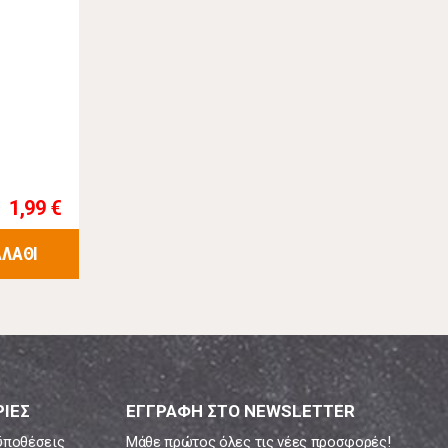
1,99 €
ΑΛΑΘΙ
ΙΕΣ
ΕΓΓΡΑΦΗ ΣΤΟ NEWSLETTER
ϋποθέσεις
Μάθε πρώτος όλες τις νέες προσφορές!