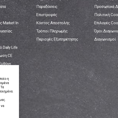
ατα
Παραδόσεις
Προσωπικά Δ
Επιστροφές
Πολιτική Coo
ς Market In
Κόστος Αποστολής
Επιλογές Coo
ργασίας
Τρόποι Πληρωμής
Όροι Διαγων
Περιοχές Εξυπηρέτησης
Διαγωνισμοί
 Daily Life
ωση CE
 Ευθύνη
νία
ποίο η
δομένα
 Τα
ποιημένα.
μας.
 να