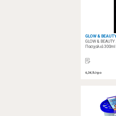
GLOW & BEAUT
GLOW & BEAUTY 
Πασχαλιά 300ml
6,3€/λίτρο