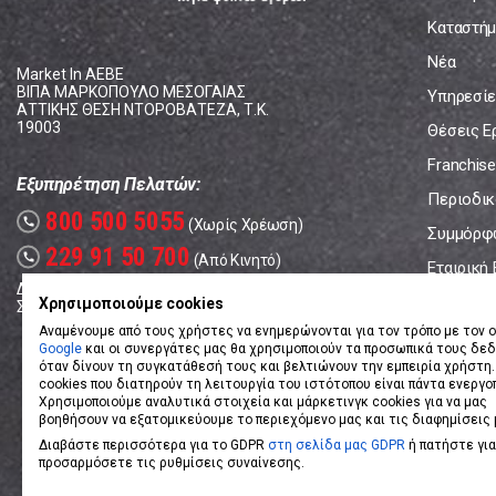
Καταστήμ
Νέα
Market In ΑΕΒΕ
ΒΙΠΑ ΜΑΡΚΟΠΟΥΛΟ ΜΕΣΟΓΑΙΑΣ
Υπηρεσίε
ΑΤΤΙΚΗΣ ΘΕΣΗ ΝΤΟΡΟΒΑΤΕΖΑ, Τ.Κ.
19003
Θέσεις Ε
Franchise
Εξυπηρέτηση Πελατών:
Περιοδικό
800 500 5055
call
(Χωρίς Χρέωση)
Συμμόρφ
229 91 50 700
call
(Από Κινητό)
Εταιρική
Δευτέρα - Παρασκευή: 08:00 - 17:00
Επικοινω
Χρησιμοποιούμε cookies
Σάββατο: 08:00 – 14:00
Αναμένουμε από τους χρήστες να ενημερώνονται για τον τρόπο με τον ο
Google
και οι συνεργάτες μας θα χρησιμοποιούν τα προσωπικά τους δε
όταν δίνουν τη συγκατάθεσή τους και βελτιώνουν την εμπειρία χρήστη.
cookies που διατηρούν τη λειτουργία του ιστότοπου είναι πάντα ενεργο
Χρησιμοποιούμε αναλυτικά στοιχεία και μάρκετινγκ cookies για να μας
βοηθήσουν να εξατομικεύουμε το περιεχόμενο μας και τις διαφημίσεις 
Διαβάστε περισσότερα για το GDPR
στη σελίδα μας GDPR
ή πατήστε για
προσαρμόσετε τις ρυθμίσεις συναίνεσης.