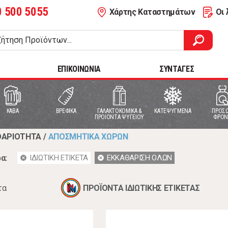
0 500 5055
Χάρτης Καταστημάτων
Οι 
ΕΠΙΚΟΙΝΩΝΙΑ
ΣΥΝΤΑΓΕΣ
ΚΑΒΑ
ΒΡΕΦΙΚΑ
ΓΑΛΑΚΤΟΚΟΜΙΚΑ &
ΚΑΤΕΨΥΓΜΕΝΑ
ΠΡΟΣΩ
ΠΡΟΙΟΝΤΑ ΨΥΓΕΙΟΥ
ΦΡΟΝ
ΘΑΡΙΟΤΗΤΑ
/
ΑΠΟΣΜΗΤΙΚΑ ΧΩΡΩΝ
α:
ΙΔΙΩΤΙΚΗ ΕΤΙΚΕΤΑ
ΕΚΚΑΘΑΡΙΣΗ ΟΛΩΝ
cancel
cancel
τα
ΠΡΟΪΟΝΤΑ ΙΔΙΩΤΙΚΗΣ ΕΤΙΚΕΤΑΣ