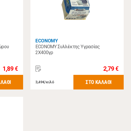
ECONOMY
ώρου
ECONOMY Συλλέκτης Υγρασίας
2Χ400γρ
1,89 €
2,79 €
ΑΛΑΘΙ
ΣΤΟ ΚΑΛΑΘΙ
3,49€/κιλό