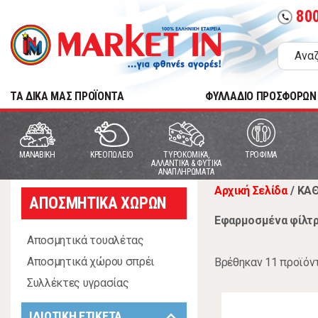
80
call
TA ΔΙΚΑ ΜΑΣ ΠΡΟΪΟΝΤΑ
ΦΥΛΛΑΔΙΟ ΠΡΟΣΦΟΡΩΝ
MANABIKH
ΚΡΕΟΠΩΛΕΙΟ
ΤΥΡΟΚΟΜΙΚΑ,
ΤΡΟΦΙΜΑ
ΑΛΛΑΝΤΙΚΑ & ΦΥΤΙΚΑ
ΑΝΑΠΛΗΡΩΜΑΤΑ
Αρχική Σελίδα
/
ΚΑ
ΑΠΟΣΜΗΤΙΚΑ ΧΩΡΩΝ
Εφαρμοσμένα φίλτρ
Αποσμητικά τουαλέτας
Αποσμητικά χώρου σπρέι
Βρέθηκαν 11 προϊόν
Συλλέκτες υγρασίας
keyboard_arrow_down
ΙΔΙΩΤΙΚΗ ΕΤΙΚΕΤΑ