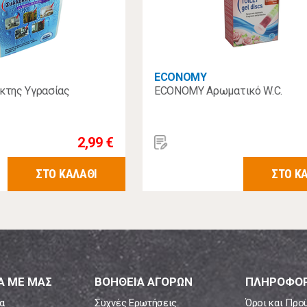
ECONOMY
της Υγρασίας
ECONOMY Αρωματικό W.C.
2,99 €
ΣΤΟ ΚΑΛΑΘΙ
ΣΤΟ Κ
Α ΜΕ ΜΑΣ
ΒΟΗΘΕΙΑ ΑΓΟΡΩΝ
ΠΛΗΡΟΦΟΡ
α
Συχνές Ερωτήσεις
Όροι και Προ