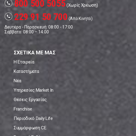
800 500 5055
call
(Χωρίς Χρέωση)
229 91 50 700
call
(Από Κινητό)
Δευτέρα - Παρασκευή: 08:00 - 17:00
Σάββατο: 08:00 – 14:00
ΣΧΕΤΙΚΑ ΜΕ ΜΑΣ
Η Εταιρεία
Καταστήματα
Νέα
Υπηρεσίες Market In
Θέσεις Εργασίας
Franchise
Περιοδικό Daily Life
Συμμόρφωση CE