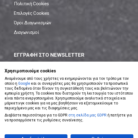
Πολιτική Cookies
Επιλογές Cookies
Όροι Διαγωνισμών
Διαγωνισμοί
ΕΓΓΡΑΦΗ ΣΤΟ NEWSLETTER
Μάθε πρώτος όλες τις νέες προσφορές!
Χρησιμοποιούμε cookies
Αναμένουμε από τους χρήστες να ενημερώνονται για τον τρόπο με τον
οποίο η
Google
και οι συνεργάτες μας θα χρησιμοποιούν τα προσωπικά
τους δεδομένα όταν δίνουν τη συγκατάθεσή τους και βελτιώνουν την
εμπειρία χρήστη. Τα cookies που διατηρούν τη λειτουργία του ιστότοπου
είναι πάντα ενεργοποιημένα. Χρησιμοποιούμε αναλυτικά στοιχεία και
ΕΓΓΡΑΦΗ ΣΤΟ NEWSLETTER
μάρκετινγκ cookies για να μας βοηθήσουν να εξατομικεύουμε το
περιεχόμενο μας και τις διαφημίσεις μας.
Διαβάστε περισσότερα για το GDPR
στη σελίδα μας GDPR
ή πατήστε για
Αποδέχομαι τους
Όρους Χρήσης
να προσαρμόσετε τις ρυθμίσεις συναίνεσης.
Powered by
eShopKey
Designed by
Koolmetrix