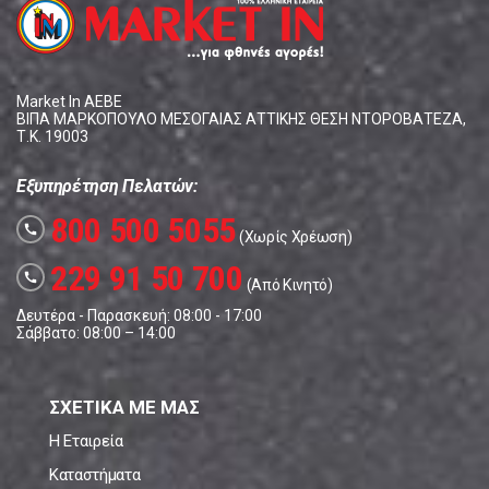
Market In ΑΕΒΕ
ΒΙΠΑ ΜΑΡΚΟΠΟΥΛΟ ΜΕΣΟΓΑΙΑΣ ΑΤΤΙΚΗΣ ΘΕΣΗ ΝΤΟΡΟΒΑΤΕΖΑ,
Τ.Κ. 19003
Εξυπηρέτηση Πελατών:
800 500 5055
call
(Χωρίς Χρέωση)
229 91 50 700
call
(Από Κινητό)
Δευτέρα - Παρασκευή: 08:00 - 17:00
Σάββατο: 08:00 – 14:00
ΣΧΕΤΙΚΑ ΜΕ ΜΑΣ
Η Εταιρεία
Καταστήματα