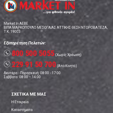
Market In ΑΕΒΕ
ΒΙΠΑ ΜΑΡΚΟΠΟΥΛΟ ΜΕΣΟΓΑΙΑΣ ΑΤΤΙΚΗΣ ΘΕΣΗ ΝΤΟΡΟΒΑΤΕΖΑ,
Τ.Κ. 19003
Εξυπηρέτηση Πελατών:
800 500 5055
call
(Χωρίς Χρέωση)
229 91 50 700
call
(Από Κινητό)
Δευτέρα - Παρασκευή: 08:00 - 17:00
Σάββατο: 08:00 – 14:00
ΣΧΕΤΙΚΑ ΜΕ ΜΑΣ
Η Εταιρεία
Καταστήματα