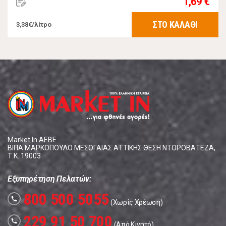
1,69 €
ΣΤΟ ΚΑΛΑΘΙ
3,38€/λίτρο
Market In ΑΕΒΕ
ΒΙΠΑ ΜΑΡΚΟΠΟΥΛΟ ΜΕΣΟΓΑΙΑΣ ΑΤΤΙΚΗΣ ΘΕΣΗ ΝΤΟΡΟΒΑΤΕΖΑ,
Τ.Κ. 19003
Εξυπηρέτηση Πελατών:
800 500 5055
call
(Χωρίς Χρέωση)
229 91 50 700
call
(Από Κινητό)