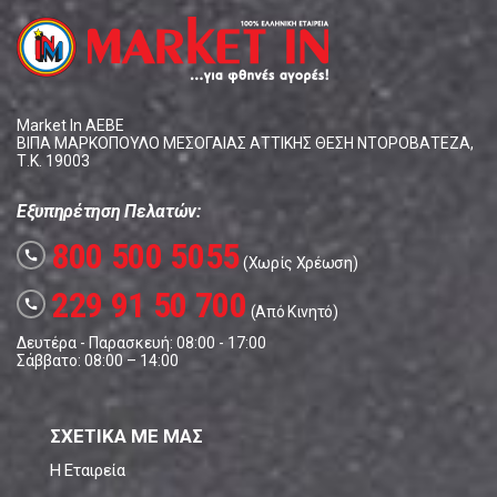
Market In ΑΕΒΕ
ΒΙΠΑ ΜΑΡΚΟΠΟΥΛΟ ΜΕΣΟΓΑΙΑΣ ΑΤΤΙΚΗΣ ΘΕΣΗ ΝΤΟΡΟΒΑΤΕΖΑ,
Τ.Κ. 19003
Εξυπηρέτηση Πελατών:
800 500 5055
call
(Χωρίς Χρέωση)
229 91 50 700
call
(Από Κινητό)
Δευτέρα - Παρασκευή: 08:00 - 17:00
Σάββατο: 08:00 – 14:00
ΣΧΕΤΙΚΑ ΜΕ ΜΑΣ
Η Εταιρεία