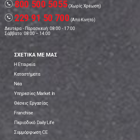
800 500 5055
call
(Χωρίς Χρέωση)
229 91 50 700
call
(Από Κινητό)
Δευτέρα - Παρασκευή: 08:00 - 17:00
Σάββατο: 08:00 – 14:00
ΣΧΕΤΙΚΑ ΜΕ ΜΑΣ
Η Εταιρεία
Καταστήματα
Νέα
Υπηρεσίες Market In
Θέσεις Εργασίας
Franchise
Περιοδικό Daily Life
Συμμόρφωση CE