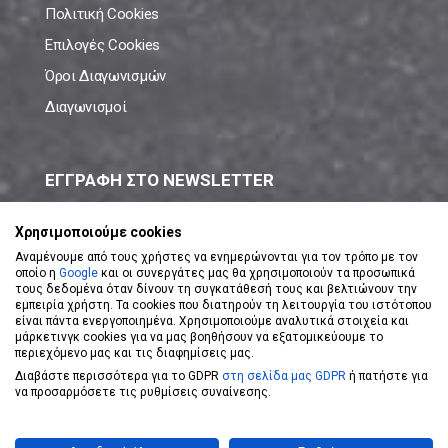
Πολιτική Cookies
Επιλογές Cookies
Όροι Διαγωνισμών
Διαγωνισμοί
ΕΓΓΡΑΦΗ ΣΤΟ NEWSLETTER
Μάθε πρώτος όλες τις νέες προσφορές!
Χρησιμοποιούμε cookies
Αναμένουμε από τους χρήστες να ενημερώνονται για τον τρόπο με τον
οποίο η
Google
και οι συνεργάτες μας θα χρησιμοποιούν τα προσωπικά
τους δεδομένα όταν δίνουν τη συγκατάθεσή τους και βελτιώνουν την
εμπειρία χρήστη. Τα cookies που διατηρούν τη λειτουργία του ιστότοπου
είναι πάντα ενεργοποιημένα. Χρησιμοποιούμε αναλυτικά στοιχεία και
ΕΓΓΡΑΦΗ ΣΤΟ NEWSLETTER
μάρκετινγκ cookies για να μας βοηθήσουν να εξατομικεύουμε το
περιεχόμενο μας και τις διαφημίσεις μας.
Διαβάστε περισσότερα για το GDPR
στη σελίδα μας GDPR
ή πατήστε για
Αποδέχομαι τους
Όρους Χρήσης
να προσαρμόσετε τις ρυθμίσεις συναίνεσης.
Powered by
eShopKey
Designed by
Koolmetrix