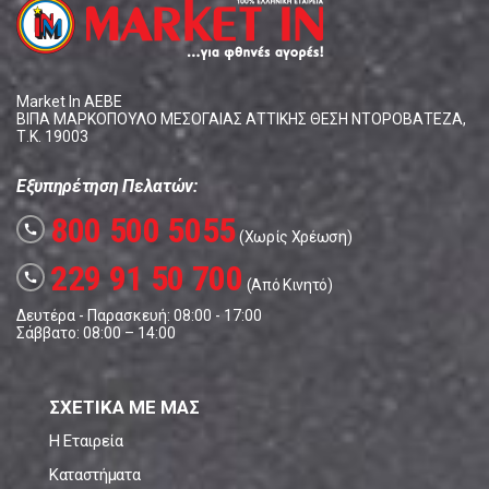
Market In ΑΕΒΕ
ΒΙΠΑ ΜΑΡΚΟΠΟΥΛΟ ΜΕΣΟΓΑΙΑΣ ΑΤΤΙΚΗΣ ΘΕΣΗ ΝΤΟΡΟΒΑΤΕΖΑ,
Τ.Κ. 19003
Εξυπηρέτηση Πελατών:
800 500 5055
call
(Χωρίς Χρέωση)
229 91 50 700
call
(Από Κινητό)
Δευτέρα - Παρασκευή: 08:00 - 17:00
Σάββατο: 08:00 – 14:00
ΣΧΕΤΙΚΑ ΜΕ ΜΑΣ
Η Εταιρεία
Καταστήματα