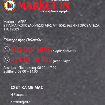
Market In ΑΕΒΕ
ΒΙΠΑ ΜΑΡΚΟΠΟΥΛΟ ΜΕΣΟΓΑΙΑΣ ΑΤΤΙΚΗΣ ΘΕΣΗ ΝΤΟΡΟΒΑΤΕΖΑ,
Τ.Κ. 19003
Εξυπηρέτηση Πελατών:
800 500 5055
call
(Χωρίς Χρέωση)
229 91 50 700
call
(Από Κινητό)
Δευτέρα - Παρασκευή: 08:00 - 17:00
Σάββατο: 08:00 – 14:00
ΣΧΕΤΙΚΑ ΜΕ ΜΑΣ
Η Εταιρεία
Καταστήματα