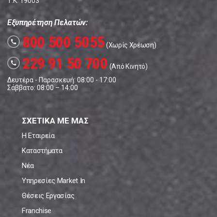
Τ.Κ. 19003
Εξυπηρέτηση Πελατών:
800 500 5055
call
(Χωρίς Χρέωση)
229 91 50 700
call
(Από Κινητό)
Δευτέρα - Παρασκευή: 08:00 - 17:00
Σάββατο: 08:00 – 14:00
ΣΧΕΤΙΚΑ ΜΕ ΜΑΣ
Η Εταιρεία
Καταστήματα
Νέα
Υπηρεσίες Market In
Θέσεις Εργασίας
Franchise