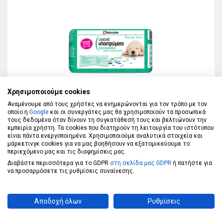
Χρησιμοποιούμε cookies
Αναμένουμε από τους χρήστες να ενημερώνονται για τον τρόπο με τον
ECONOMY
οποίο η
Google
και οι συνεργάτες μας θα χρησιμοποιούν τα προσωπικά
ECONOMY Υγιεινά Υποστρώματα για
τους δεδομένα όταν δίνουν τη συγκατάθεσή τους και βελτιώνουν την
εμπειρία χρήστη. Τα cookies που διατηρούν τη λειτουργία του ιστότοπου
Κατοικίδια 60Χ60cm 16τεμ
είναι πάντα ενεργοποιημένα. Χρησιμοποιούμε αναλυτικά στοιχεία και
μάρκετινγκ cookies για να μας βοηθήσουν να εξατομικεύουμε το
περιεχόμενο μας και τις διαφημίσεις μας.
4,99 €
Διαβάστε περισσότερα για το GDPR
στη σελίδα μας GDPR
ή πατήστε για
να προσαρμόσετε τις ρυθμίσεις συναίνεσης.
ΣΤΟ ΚΑΛΑΘΙ
0,31€/τεμ
Αποδοχή όλων
Ρυθμίσεις