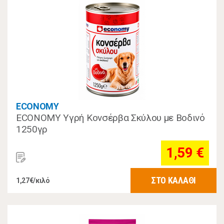
ECONOMY
ECONOMY Υγρή Κονσέρβα Σκύλου με Βοδινό
1250γρ
1,59 €
ΣΤΟ ΚΑΛΑΘΙ
1,27€/κιλό