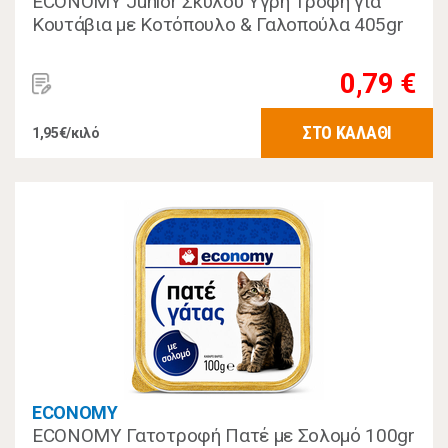
ECONOMY Junior Σκύλου Υγρή Τροφή για
Κουτάβια με Κοτόπουλο & Γαλοπούλα 405gr
0,79 €
ΣΤΟ ΚΑΛΑΘΙ
1,95€/κιλό
ECONOMY
ECONOMY Γατοτροφή Πατέ με Σολομό 100gr