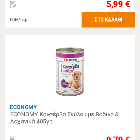
5,99 €
ΣΤΟ ΚΑΛΑΘΙ
0,4€/τεμ
ECONOMY
ECONOMY Κονσέρβα Σκύλου με Βοδινό &
Λαχανικά 405γρ
0,79 €