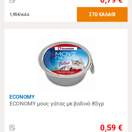
ΣΤΟ ΚΑΛΑΘΙ
1,95€/κιλό
ECONOMY
ECONOMY μους γάτας με βοδινό 85γρ
0,59 €