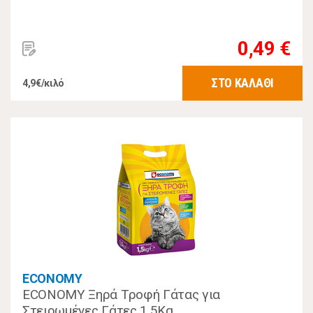
0,49 €
ΣΤΟ ΚΑΛΑΘΙ
4,9€/κιλό
ECONOMY
ECONOMY Ξηρά Τροφή Γάτας για
Στειρωμένες Γάτες 1,5Kg