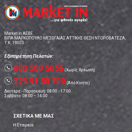
Market In ΑΕΒΕ
ΒΙΠΑ ΜΑΡΚΟΠΟΥΛΟ ΜΕΣΟΓΑΙΑΣ ΑΤΤΙΚΗΣ ΘΕΣΗ ΝΤΟΡΟΒΑΤΕΖΑ,
Τ.Κ. 19003
Εξυπηρέτηση Πελατών:
800 500 5055
call
(Χωρίς Χρέωση)
229 91 50 700
call
(Από Κινητό)
Δευτέρα - Παρασκευή: 08:00 - 17:00
Σάββατο: 08:00 – 14:00
ΣΧΕΤΙΚΑ ΜΕ ΜΑΣ
Η Εταιρεία