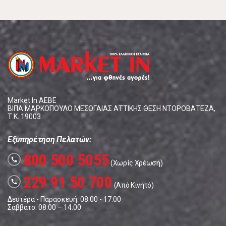
Market In ΑΕΒΕ
ΒΙΠΑ ΜΑΡΚΟΠΟΥΛΟ ΜΕΣΟΓΑΙΑΣ ΑΤΤΙΚΗΣ ΘΕΣΗ ΝΤΟΡΟΒΑΤΕΖΑ,
Τ.Κ. 19003
Εξυπηρέτηση Πελατών:
800 500 5055
call
(Χωρίς Χρέωση)
229 91 50 700
call
(Από Κινητό)
Δευτέρα - Παρασκευή: 08:00 - 17:00
Σάββατο: 08:00 – 14:00