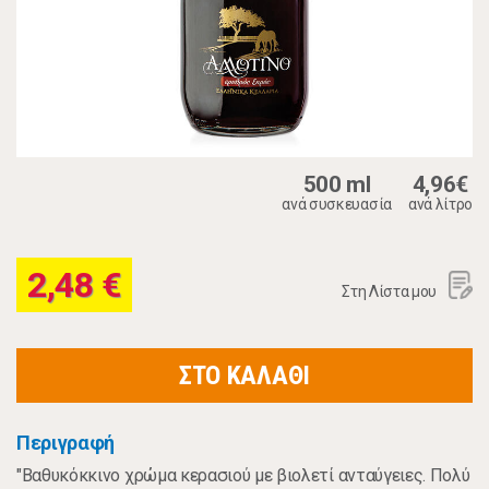
500 ml
4,96€
ανά συσκευασία
ανά λίτρο
2,48 €
Στη Λίστα μου
ΣΤΟ ΚΑΛΑΘΙ
Περιγραφή
"Bαθυκόκκινο χρώμα κερασιού με βιολετί ανταύγειες. Πολύ