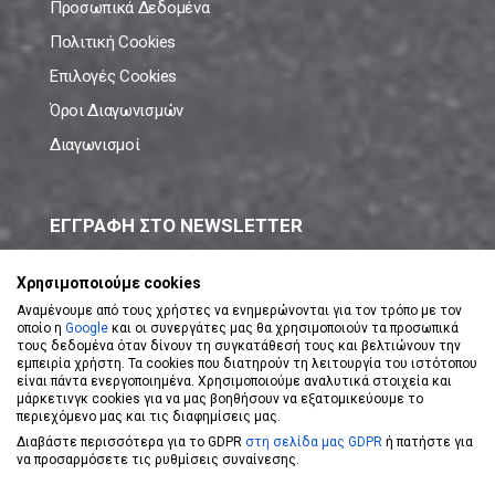
Προσωπικά Δεδομένα
Πολιτική Cookies
Επιλογές Cookies
Όροι Διαγωνισμών
Διαγωνισμοί
ΕΓΓΡΑΦΗ ΣΤΟ NEWSLETTER
Μάθε πρώτος όλες τις νέες προσφορές!
Χρησιμοποιούμε cookies
Αναμένουμε από τους χρήστες να ενημερώνονται για τον τρόπο με τον
οποίο η
Google
και οι συνεργάτες μας θα χρησιμοποιούν τα προσωπικά
τους δεδομένα όταν δίνουν τη συγκατάθεσή τους και βελτιώνουν την
εμπειρία χρήστη. Τα cookies που διατηρούν τη λειτουργία του ιστότοπου
είναι πάντα ενεργοποιημένα. Χρησιμοποιούμε αναλυτικά στοιχεία και
ΕΓΓΡΑΦΗ ΣΤΟ NEWSLETTER
μάρκετινγκ cookies για να μας βοηθήσουν να εξατομικεύουμε το
περιεχόμενο μας και τις διαφημίσεις μας.
Διαβάστε περισσότερα για το GDPR
στη σελίδα μας GDPR
ή πατήστε για
Αποδέχομαι τους
Όρους Χρήσης
να προσαρμόσετε τις ρυθμίσεις συναίνεσης.