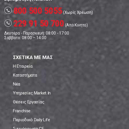
800 500 5055
call
(Χωρίς Χρέωση)
229 91 50 700
call
(Από Κινητό)
Δευτέρα - Παρασκευή: 08:00 - 17:00
Σάββατο: 08:00 – 14:00
ΣΧΕΤΙΚΑ ΜΕ ΜΑΣ
Η Εταιρεία
Καταστήματα
Νέα
Υπηρεσίες Market In
Θέσεις Εργασίας
Franchise
Περιοδικό Daily Life
Συμμόρφωση CE