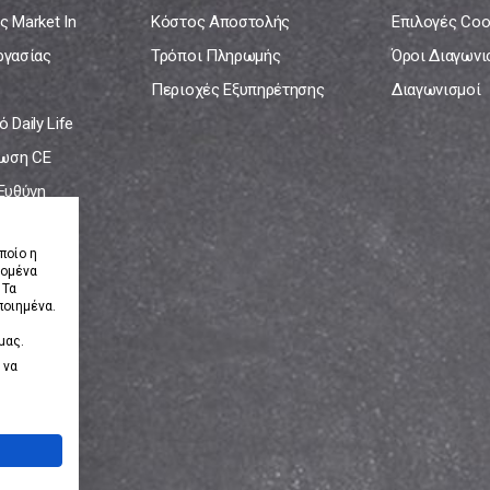
ς Market In
Κόστος Αποστολής
Επιλογές Coo
ργασίας
Τρόποι Πληρωμής
Όροι Διαγων
Περιοχές Εξυπηρέτησης
Διαγωνισμοί
 Daily Life
ωση CE
 Ευθύνη
νία
ποίο η
δομένα
 Τα
ποιημένα.
μας.
 να