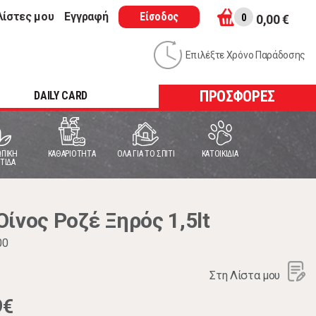
λίστες μου
Εγγραφή
Είσοδος
0
0,00 €
Επιλέξτε Χρόνο Παράδοσης
ΠΡΟΣΦΟΡΕΣ
DAILY CARD
ΠΙΚΗ
ΚΑΘΑΡΙΟΤΗΤΑ
ΟΛΑ ΓΙΑ ΤΟ ΣΠΙΤΙ
ΚΑΤΟΙΚΙΔΙΑ
ΤΙΔΑ
ίνος Ροζέ Ξηρός 1,5lt
00
Στη Λίστα μου
9€