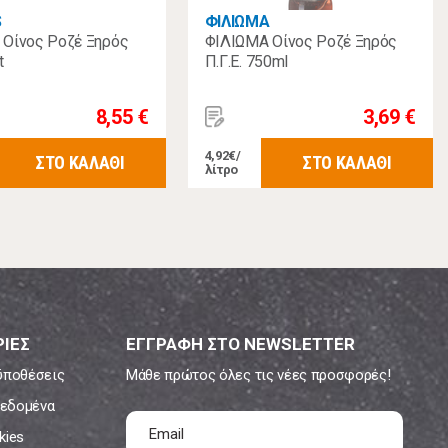
S
ΦΙΛΙΩΜΑ
Οίνος Ροζέ Ξηρός
ΦΙΛΙΩΜΑ Οίνος Ροζέ Ξηρός
t
Π.Γ.Ε. 750ml
8,55 €
3,69 €
4,92€/
ΣΤΟ ΚΑΛΑΘΙ
ΣΤΟ ΚΑΛΑΘΙ
λίτρο
ΙΕΣ
ΕΓΓΡΑΦΗ ΣΤΟ NEWSLETTER
ϋποθέσεις
Μάθε πρώτος όλες τις νέες προσφορές!
εδομένα
kies