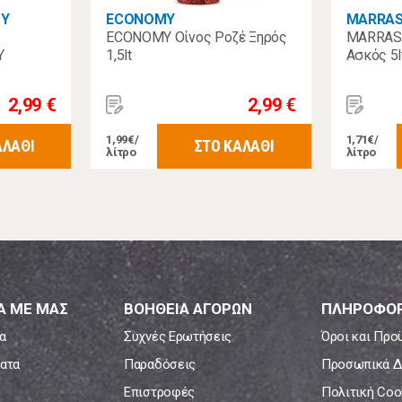
ΟΥ
ECONOMY
MARRA
ECONOMY Οίνος Ροζέ Ξηρός
MARRAS 
Υ
1,5lt
Ασκός 5l
2,99 €
2,99 €
1,99€/
1,71€/
ΑΛΑΘΙ
ΣΤΟ ΚΑΛΑΘΙ
λίτρο
λίτρο
Α ΜΕ ΜΑΣ
ΒΟΗΘΕΙΑ ΑΓΟΡΩΝ
ΠΛΗΡΟΦΟΡ
α
Συχνές Ερωτήσεις
Όροι και Προ
ατα
Παραδόσεις
Προσωπικά Δ
Επιστροφές
Πολιτική Coo