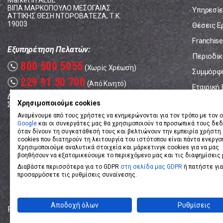
Market In ΑΕΒΕ
ΒΙΠΑ ΜΑΡΚΟΠΟΥΛΟ ΜΕΣΟΓΑΙΑΣ
Υπηρεσίε
ΑΤΤΙΚΗΣ ΘΕΣΗ ΝΤΟΡΟΒΑΤΕΖΑ, Τ.Κ.
19003
Θέσεις Ε
Franchise
Εξυπηρέτηση Πελατών:
Περιοδικό
800 500 5055
call
(Χωρίς Χρέωση)
Συμμόρφ
229 91 50 700
call
(Από Κινητό)
Εταιρική
Δευτέρα - Παρασκευή: 08:00 - 17:00
Επικοινω
Χρησιμοποιούμε cookies
Σάββατο: 08:00 – 14:00
Αναμένουμε από τους χρήστες να ενημερώνονται για τον τρόπο με τον ο
Google
και οι συνεργάτες μας θα χρησιμοποιούν τα προσωπικά τους δε
όταν δίνουν τη συγκατάθεσή τους και βελτιώνουν την εμπειρία χρήστη.
cookies που διατηρούν τη λειτουργία του ιστότοπου είναι πάντα ενεργο
Χρησιμοποιούμε αναλυτικά στοιχεία και μάρκετινγκ cookies για να μας
βοηθήσουν να εξατομικεύουμε το περιεχόμενο μας και τις διαφημίσεις 
Διαβάστε περισσότερα για το GDPR
στη σελίδα μας GDPR
ή πατήστε για
προσαρμόσετε τις ρυθμίσεις συναίνεσης.
Αποδοχή όλων
Ρυθμίσεις
Powered by
eShopKey
Designed by
Koolmetrix