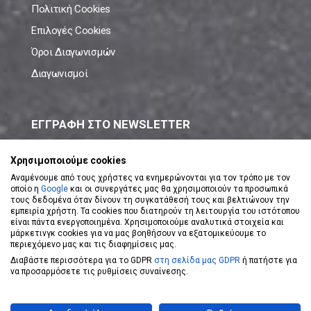
Πολιτική Cookies
Επιλογές Cookies
Όροι Διαγωνισμών
Διαγωνισμοί
ΕΓΓΡΑΦΗ ΣΤΟ NEWSLETTER
Μάθε πρώτος όλες τις νέες προσφορές!
Χρησιμοποιούμε cookies
Αναμένουμε από τους χρήστες να ενημερώνονται για τον τρόπο με τον
οποίο η
Google
και οι συνεργάτες μας θα χρησιμοποιούν τα προσωπικά
τους δεδομένα όταν δίνουν τη συγκατάθεσή τους και βελτιώνουν την
εμπειρία χρήστη. Τα cookies που διατηρούν τη λειτουργία του ιστότοπου
είναι πάντα ενεργοποιημένα. Χρησιμοποιούμε αναλυτικά στοιχεία και
ΕΓΓΡΑΦΗ ΣΤΟ NEWSLETTER
μάρκετινγκ cookies για να μας βοηθήσουν να εξατομικεύουμε το
περιεχόμενο μας και τις διαφημίσεις μας.
Διαβάστε περισσότερα για το GDPR
στη σελίδα μας GDPR
ή πατήστε για
Αποδέχομαι τους
Όρους Χρήσης
να προσαρμόσετε τις ρυθμίσεις συναίνεσης.
Powered by
eShopKey
Designed by
Koolmetrix