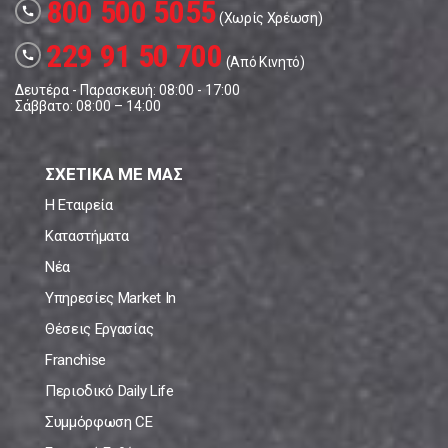
800 500 5055
call
(Χωρίς Χρέωση)
229 91 50 700
call
(Από Κινητό)
Δευτέρα - Παρασκευή: 08:00 - 17:00
Σάββατο: 08:00 – 14:00
ΣΧΕΤΙΚΑ ΜΕ ΜΑΣ
Η Εταιρεία
Καταστήματα
Νέα
Υπηρεσίες Market In
Θέσεις Εργασίας
Franchise
Περιοδικό Daily Life
Συμμόρφωση CE