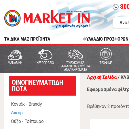
80
call
TA ΔΙΚΑ ΜΑΣ ΠΡΟΪΟΝΤΑ
ΦΥΛΛΑΔΙΟ ΠΡΟΣΦΟΡΩΝ
MANABIKH
ΚΡΕΟΠΩΛΕΙΟ
ΤΥΡΟΚΟΜΙΚΑ,
ΤΡΟΦΙΜΑ
ΑΛΛΑΝΤΙΚΑ & ΦΥΤΙΚΑ
ΑΝΑΠΛΗΡΩΜΑΤΑ
Αρχική Σελίδα
/
ΚΑ
ΟΙΝΟΠΝΕΥΜΑΤΩΔΗ
ΠΟΤΑ
Εφαρμοσμένα φίλτρ
Κονιάκ - Brandy
Βρέθηκαν 2 προϊόντ
Λικέρ
Ούζο - Τσίπουρο