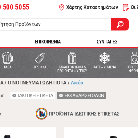
0 500 5055
Χάρτης Καταστημάτων
Οι 
ΕΠΙΚΟΙΝΩΝΙΑ
ΣΥΝΤΑΓΕΣ
ΚΑΒΑ
ΒΡΕΦΙΚΑ
ΓΑΛΑΚΤΟΚΟΜΙΚΑ &
ΚΑΤΕΨΥΓΜΕΝΑ
ΠΡΟΣΩ
ΠΡΟΙΟΝΤΑ ΨΥΓΕΙΟΥ
ΦΡΟΝ
ΒΑ
/
ΟΙΝΟΠΝΕΥΜΑΤΩΔΗ ΠΟΤΑ
/
Λικέρ
α:
ΙΔΙΩΤΙΚΗ ΕΤΙΚΕΤΑ
ΕΚΚΑΘΑΡΙΣΗ ΟΛΩΝ
cancel
cancel
α
ΠΡΟΪΟΝΤΑ ΙΔΙΩΤΙΚΗΣ ΕΤΙΚΕΤΑΣ