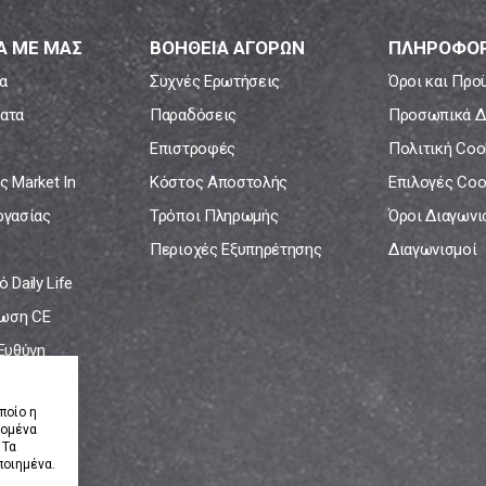
Α ΜΕ ΜΑΣ
ΒΟΗΘΕΙΑ ΑΓΟΡΩΝ
ΠΛΗΡΟΦΟΡ
α
Συχνές Ερωτήσεις
Όροι και Προ
ατα
Παραδόσεις
Προσωπικά Δ
Επιστροφές
Πολιτική Coo
ς Market In
Κόστος Αποστολής
Επιλογές Coo
ργασίας
Τρόποι Πληρωμής
Όροι Διαγων
Περιοχές Εξυπηρέτησης
Διαγωνισμοί
 Daily Life
ωση CE
 Ευθύνη
νία
ποίο η
δομένα
 Τα
ποιημένα.