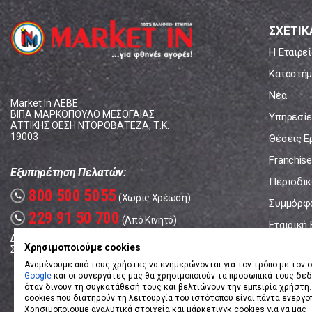
ΣΧΕΤΙΚ
Η Εταιρεί
Καταστήμ
Νέα
Market In ΑΕΒΕ
ΒΙΠΑ ΜΑΡΚΟΠΟΥΛΟ ΜΕΣΟΓΑΙΑΣ
Υπηρεσίε
ΑΤΤΙΚΗΣ ΘΕΣΗ ΝΤΟΡΟΒΑΤΕΖΑ, Τ.Κ.
19003
Θέσεις Ε
Franchise
Εξυπηρέτηση Πελατών:
Περιοδικό
800 500 5055
call
(Χωρίς Χρέωση)
Συμμόρφ
229 91 50 700
call
(Από Κινητό)
Εταιρική
Δευτέρα - Παρασκευή: 08:00 - 17:00
Επικοινω
Χρησιμοποιούμε cookies
Σάββατο: 08:00 – 14:00
Αναμένουμε από τους χρήστες να ενημερώνονται για τον τρόπο με τον ο
Google
και οι συνεργάτες μας θα χρησιμοποιούν τα προσωπικά τους δε
όταν δίνουν τη συγκατάθεσή τους και βελτιώνουν την εμπειρία χρήστη.
cookies που διατηρούν τη λειτουργία του ιστότοπου είναι πάντα ενεργο
Χρησιμοποιούμε αναλυτικά στοιχεία και μάρκετινγκ cookies για να μας