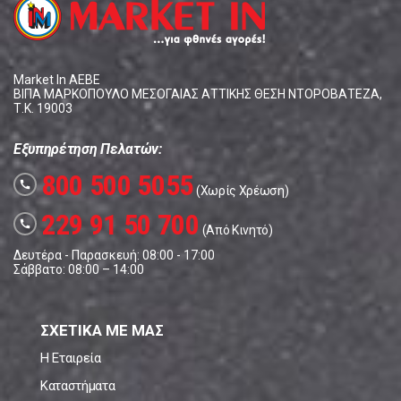
Market In ΑΕΒΕ
ΒΙΠΑ ΜΑΡΚΟΠΟΥΛΟ ΜΕΣΟΓΑΙΑΣ ΑΤΤΙΚΗΣ ΘΕΣΗ ΝΤΟΡΟΒΑΤΕΖΑ,
Τ.Κ. 19003
Εξυπηρέτηση Πελατών:
800 500 5055
call
(Χωρίς Χρέωση)
229 91 50 700
call
(Από Κινητό)
Δευτέρα - Παρασκευή: 08:00 - 17:00
Σάββατο: 08:00 – 14:00
ΣΧΕΤΙΚΑ ΜΕ ΜΑΣ
Η Εταιρεία
Καταστήματα