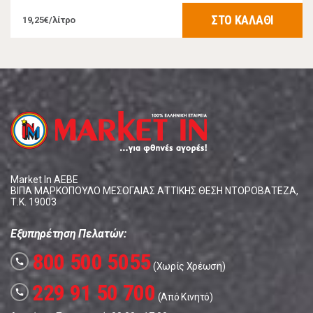
ΣΤΟ ΚΑΛΑΘΙ
19,25€/λίτρο
Market In ΑΕΒΕ
ΒΙΠΑ ΜΑΡΚΟΠΟΥΛΟ ΜΕΣΟΓΑΙΑΣ ΑΤΤΙΚΗΣ ΘΕΣΗ ΝΤΟΡΟΒΑΤΕΖΑ,
Τ.Κ. 19003
Εξυπηρέτηση Πελατών:
800 500 5055
call
(Χωρίς Χρέωση)
229 91 50 700
call
(Από Κινητό)