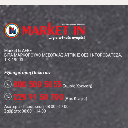
Market In ΑΕΒΕ
ΒΙΠΑ ΜΑΡΚΟΠΟΥΛΟ ΜΕΣΟΓΑΙΑΣ ΑΤΤΙΚΗΣ ΘΕΣΗ ΝΤΟΡΟΒΑΤΕΖΑ,
Τ.Κ. 19003
Εξυπηρέτηση Πελατών:
800 500 5055
call
(Χωρίς Χρέωση)
229 91 50 700
call
(Από Κινητό)
Δευτέρα - Παρασκευή: 08:00 - 17:00
Σάββατο: 08:00 – 14:00