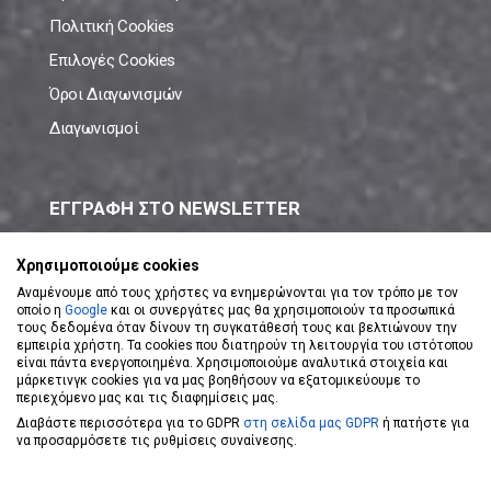
Πολιτική Cookies
Επιλογές Cookies
Όροι Διαγωνισμών
Διαγωνισμοί
ΕΓΓΡΑΦΗ ΣΤΟ NEWSLETTER
Μάθε πρώτος όλες τις νέες προσφορές!
Χρησιμοποιούμε cookies
Αναμένουμε από τους χρήστες να ενημερώνονται για τον τρόπο με τον
οποίο η
Google
και οι συνεργάτες μας θα χρησιμοποιούν τα προσωπικά
τους δεδομένα όταν δίνουν τη συγκατάθεσή τους και βελτιώνουν την
εμπειρία χρήστη. Τα cookies που διατηρούν τη λειτουργία του ιστότοπου
είναι πάντα ενεργοποιημένα. Χρησιμοποιούμε αναλυτικά στοιχεία και
ΕΓΓΡΑΦΗ ΣΤΟ NEWSLETTER
μάρκετινγκ cookies για να μας βοηθήσουν να εξατομικεύουμε το
περιεχόμενο μας και τις διαφημίσεις μας.
Διαβάστε περισσότερα για το GDPR
στη σελίδα μας GDPR
ή πατήστε για
Αποδέχομαι τους
Όρους Χρήσης
να προσαρμόσετε τις ρυθμίσεις συναίνεσης.