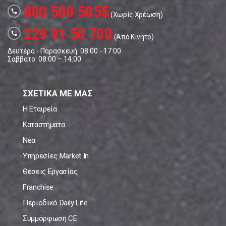
800 500 5055
call
(Χωρίς Χρέωση)
229 91 50 700
call
(Από Κινητό)
Δευτέρα - Παρασκευή: 08:00 - 17:00
Σάββατο: 08:00 – 14:00
ΣΧΕΤΙΚΑ ΜΕ ΜΑΣ
Η Εταιρεία
Καταστήματα
Νέα
Υπηρεσίες Market In
Θέσεις Εργασίας
Franchise
Περιοδικό Daily Life
Συμμόρφωση CE