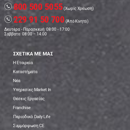
800 500 5055
call
(Χωρίς Χρέωση)
229 91 50 700
call
(Από Κινητό)
Δευτέρα - Παρασκευή: 08:00 - 17:00
Σάββατο: 08:00 – 14:00
ΣΧΕΤΙΚΑ ΜΕ ΜΑΣ
Η Εταιρεία
Καταστήματα
Νέα
Υπηρεσίες Market In
Θέσεις Εργασίας
Franchise
Περιοδικό Daily Life
Συμμόρφωση CE