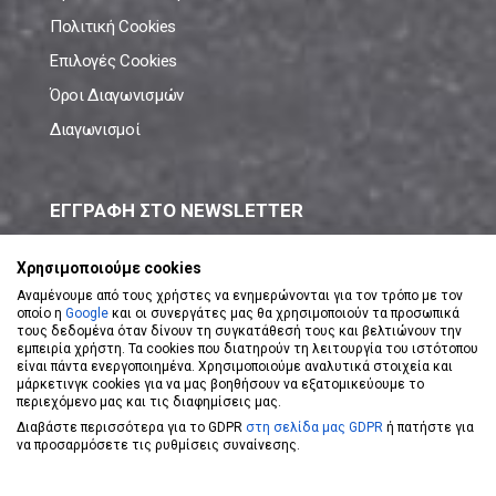
Πολιτική Cookies
Επιλογές Cookies
Όροι Διαγωνισμών
Διαγωνισμοί
ΕΓΓΡΑΦΗ ΣΤΟ NEWSLETTER
Μάθε πρώτος όλες τις νέες προσφορές!
Χρησιμοποιούμε cookies
Αναμένουμε από τους χρήστες να ενημερώνονται για τον τρόπο με τον
οποίο η
Google
και οι συνεργάτες μας θα χρησιμοποιούν τα προσωπικά
τους δεδομένα όταν δίνουν τη συγκατάθεσή τους και βελτιώνουν την
εμπειρία χρήστη. Τα cookies που διατηρούν τη λειτουργία του ιστότοπου
είναι πάντα ενεργοποιημένα. Χρησιμοποιούμε αναλυτικά στοιχεία και
ΕΓΓΡΑΦΗ ΣΤΟ NEWSLETTER
μάρκετινγκ cookies για να μας βοηθήσουν να εξατομικεύουμε το
περιεχόμενο μας και τις διαφημίσεις μας.
Διαβάστε περισσότερα για το GDPR
στη σελίδα μας GDPR
ή πατήστε για
Αποδέχομαι τους
Όρους Χρήσης
να προσαρμόσετε τις ρυθμίσεις συναίνεσης.