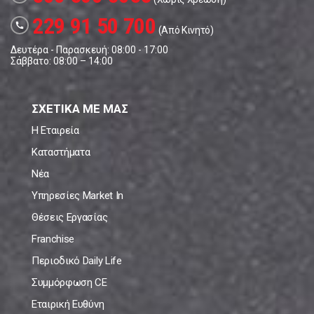
229 91 50 700
call
(Από Κινητό)
Δευτέρα - Παρασκευή: 08:00 - 17:00
Σάββατο: 08:00 – 14:00
ΣΧΕΤΙΚΑ ΜΕ ΜΑΣ
Η Εταιρεία
Καταστήματα
Νέα
Υπηρεσίες Market In
Θέσεις Εργασίας
Franchise
Περιοδικό Daily Life
Συμμόρφωση CE
Εταιρική Ευθύνη