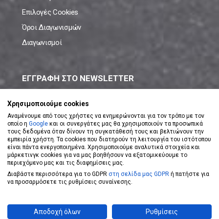
Επιλογές Cookies
Όροι Διαγωνισμών
Διαγωνισμοί
ΕΓΓΡΑΦΗ ΣΤΟ NEWSLETTER
Μάθε πρώτος όλες τις νέες προσφορές!
Χρησιμοποιούμε cookies
Αναμένουμε από τους χρήστες να ενημερώνονται για τον τρόπο με τον
οποίο η
Google
και οι συνεργάτες μας θα χρησιμοποιούν τα προσωπικά
τους δεδομένα όταν δίνουν τη συγκατάθεσή τους και βελτιώνουν την
εμπειρία χρήστη. Τα cookies που διατηρούν τη λειτουργία του ιστότοπου
είναι πάντα ενεργοποιημένα. Χρησιμοποιούμε αναλυτικά στοιχεία και
ΕΓΓΡΑΦΗ ΣΤΟ NEWSLETTER
μάρκετινγκ cookies για να μας βοηθήσουν να εξατομικεύουμε το
περιεχόμενο μας και τις διαφημίσεις μας.
Διαβάστε περισσότερα για το GDPR
στη σελίδα μας GDPR
ή πατήστε για
Αποδέχομαι τους
Όρους Χρήσης
να προσαρμόσετε τις ρυθμίσεις συναίνεσης.
Powered by
eShopKey
Designed by
Koolmetrix
Αποδοχή όλων
Ρυθμίσεις