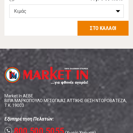
ΣΤΟ ΚΑΛΑΘΙ
Market In ΑΕΒΕ
ΒΙΠΑ ΜΑΡΚΟΠΟΥΛΟ ΜΕΣΟΓΑΙΑΣ ΑΤΤΙΚΗΣ ΘΕΣΗ ΝΤΟΡΟΒΑΤΕΖΑ,
Τ.Κ. 19003
Εξυπηρέτηση Πελατών:
800 500 5055
call
(Χωρίς Χρέωση)