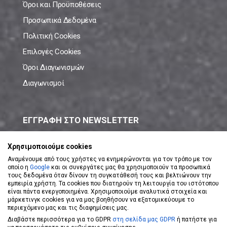
Όροι και Προϋποθέσεις
Προσωπικά Δεδομένα
Πολιτική Cookies
Επιλογές Cookies
Όροι Διαγωνισμών
Διαγωνισμοί
ΕΓΓΡΑΦΗ ΣΤΟ NEWSLETTER
Μάθε πρώτος όλες τις νέες προσφορές!
Χρησιμοποιούμε cookies
Αναμένουμε από τους χρήστες να ενημερώνονται για τον τρόπο με τον
οποίο η
Google
και οι συνεργάτες μας θα χρησιμοποιούν τα προσωπικά
τους δεδομένα όταν δίνουν τη συγκατάθεσή τους και βελτιώνουν την
εμπειρία χρήστη. Τα cookies που διατηρούν τη λειτουργία του ιστότοπου
είναι πάντα ενεργοποιημένα. Χρησιμοποιούμε αναλυτικά στοιχεία και
ΕΓΓΡΑΦΗ ΣΤΟ NEWSLETTER
μάρκετινγκ cookies για να μας βοηθήσουν να εξατομικεύουμε το
περιεχόμενο μας και τις διαφημίσεις μας.
Διαβάστε περισσότερα για το GDPR
στη σελίδα μας GDPR
ή πατήστε για
Αποδέχομαι τους
Όρους Χρήσης