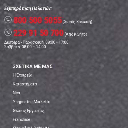
Εξυπηρέτηση Πελατών:
800 500 5055
call
(Χωρίς Χρέωση)
229 91 50 700
call
(Από Κινητό)
Δευτέρα - Παρασκευή: 08:00 - 17:00
Σάββατο: 08:00 – 14:00
ΣΧΕΤΙΚΑ ΜΕ ΜΑΣ
Η Εταιρεία
Καταστήματα
Νέα
Υπηρεσίες Market In
Θέσεις Εργασίας
Franchise