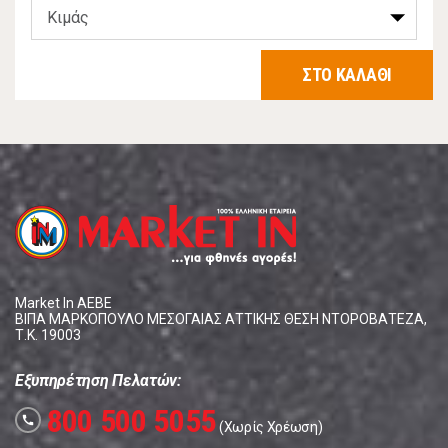
ΣΤΟ ΚΑΛΑΘΙ
Market In ΑΕΒΕ
ΒΙΠΑ ΜΑΡΚΟΠΟΥΛΟ ΜΕΣΟΓΑΙΑΣ ΑΤΤΙΚΗΣ ΘΕΣΗ ΝΤΟΡΟΒΑΤΕΖΑ,
Τ.Κ. 19003
Εξυπηρέτηση Πελατών:
800 500 5055
call
(Χωρίς Χρέωση)