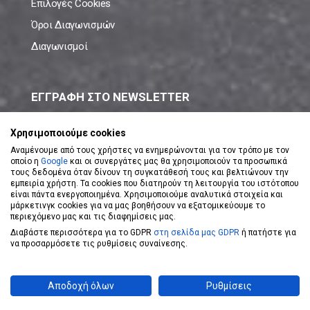
Επιλογές Cookies
Όροι Διαγωνισμών
Διαγωνισμοί
ΕΓΓΡΑΦΗ ΣΤΟ NEWSLETTER
Μάθε πρώτος όλες τις νέες προσφορές!
Χρησιμοποιούμε cookies
Αναμένουμε από τους χρήστες να ενημερώνονται για τον τρόπο με τον
οποίο η
Google
και οι συνεργάτες μας θα χρησιμοποιούν τα προσωπικά
τους δεδομένα όταν δίνουν τη συγκατάθεσή τους και βελτιώνουν την
εμπειρία χρήστη. Τα cookies που διατηρούν τη λειτουργία του ιστότοπου
είναι πάντα ενεργοποιημένα. Χρησιμοποιούμε αναλυτικά στοιχεία και
ΕΓΓΡΑΦΗ ΣΤΟ NEWSLETTER
μάρκετινγκ cookies για να μας βοηθήσουν να εξατομικεύουμε το
περιεχόμενο μας και τις διαφημίσεις μας.
Διαβάστε περισσότερα για το GDPR
στη σελίδα μας GDPR
ή πατήστε για
Αποδέχομαι τους
Όρους Χρήσης
να προσαρμόσετε τις ρυθμίσεις συναίνεσης.
Powered by
eShopKey
Designed by
Koolmetrix
Αποδοχή όλων
Ρυθμίσεις