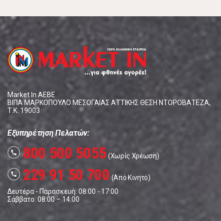
Market In ΑΕΒΕ
ΒΙΠΑ ΜΑΡΚΟΠΟΥΛΟ ΜΕΣΟΓΑΙΑΣ ΑΤΤΙΚΗΣ ΘΕΣΗ ΝΤΟΡΟΒΑΤΕΖΑ,
Τ.Κ. 19003
Εξυπηρέτηση Πελατών:
800 500 5055
call
(Χωρίς Χρέωση)
229 91 50 700
call
(Από Κινητό)
Δευτέρα - Παρασκευή: 08:00 - 17:00
Σάββατο: 08:00 – 14:00