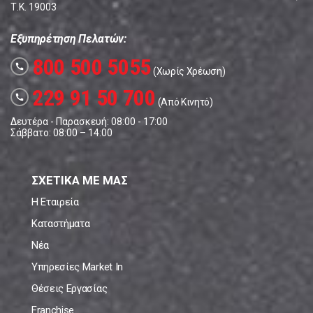
Τ.Κ. 19003
Εξυπηρέτηση Πελατών:
800 500 5055
call
(Χωρίς Χρέωση)
229 91 50 700
call
(Από Κινητό)
Δευτέρα - Παρασκευή: 08:00 - 17:00
Σάββατο: 08:00 – 14:00
ΣΧΕΤΙΚΑ ΜΕ ΜΑΣ
Η Εταιρεία
Καταστήματα
Νέα
Υπηρεσίες Market In
Θέσεις Εργασίας
Franchise