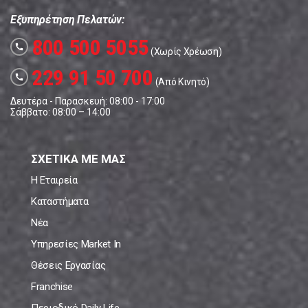
Εξυπηρέτηση Πελατών:
800 500 5055
call
(Χωρίς Χρέωση)
229 91 50 700
call
(Από Κινητό)
Δευτέρα - Παρασκευή: 08:00 - 17:00
Σάββατο: 08:00 – 14:00
ΣΧΕΤΙΚΑ ΜΕ ΜΑΣ
Η Εταιρεία
Καταστήματα
Νέα
Υπηρεσίες Market In
Θέσεις Εργασίας
Franchise