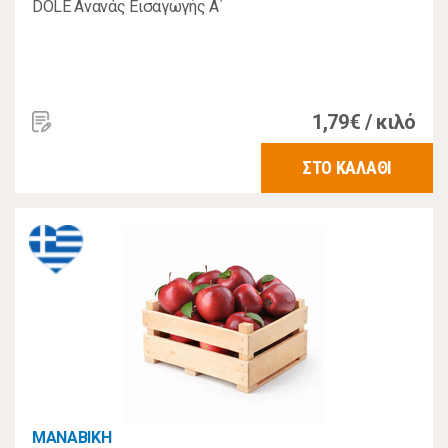
DOLE Ανανάς Εισαγωγής A΄
1,79€ / κιλό
ΣΤΟ ΚΑΛΑΘΙ
MANABIKH