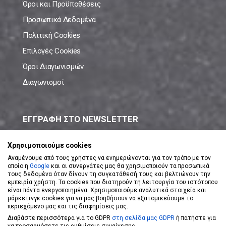
Όροι και Προϋποθέσεις
Προσωπικά Δεδομένα
Πολιτική Cookies
Επιλογές Cookies
Όροι Διαγωνισμών
Διαγωνισμοί
ΕΓΓΡΑΦΗ ΣΤΟ NEWSLETTER
Μάθε πρώτος όλες τις νέες προσφορές!
Χρησιμοποιούμε cookies
Αναμένουμε από τους χρήστες να ενημερώνονται για τον τρόπο με τον
οποίο η
Google
και οι συνεργάτες μας θα χρησιμοποιούν τα προσωπικά
τους δεδομένα όταν δίνουν τη συγκατάθεσή τους και βελτιώνουν την
εμπειρία χρήστη. Τα cookies που διατηρούν τη λειτουργία του ιστότοπου
είναι πάντα ενεργοποιημένα. Χρησιμοποιούμε αναλυτικά στοιχεία και
ΕΓΓΡΑΦΗ ΣΤΟ NEWSLETTER
μάρκετινγκ cookies για να μας βοηθήσουν να εξατομικεύουμε το
περιεχόμενο μας και τις διαφημίσεις μας.
Διαβάστε περισσότερα για το GDPR
στη σελίδα μας GDPR
ή πατήστε για
Αποδέχομαι τους
Όρους Χρήσης