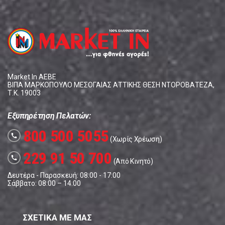
Market In ΑΕΒΕ
ΒΙΠΑ ΜΑΡΚΟΠΟΥΛΟ ΜΕΣΟΓΑΙΑΣ ΑΤΤΙΚΗΣ ΘΕΣΗ ΝΤΟΡΟΒΑΤΕΖΑ,
Τ.Κ. 19003
Εξυπηρέτηση Πελατών:
800 500 5055
call
(Χωρίς Χρέωση)
229 91 50 700
call
(Από Κινητό)
Δευτέρα - Παρασκευή: 08:00 - 17:00
Σάββατο: 08:00 – 14:00
ΣΧΕΤΙΚΑ ΜΕ ΜΑΣ