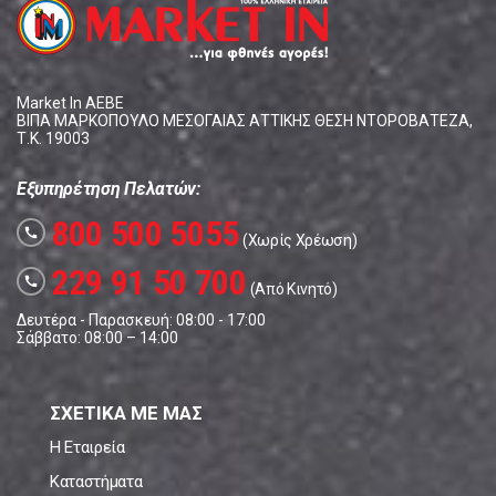
Market In ΑΕΒΕ
ΒΙΠΑ ΜΑΡΚΟΠΟΥΛΟ ΜΕΣΟΓΑΙΑΣ ΑΤΤΙΚΗΣ ΘΕΣΗ ΝΤΟΡΟΒΑΤΕΖΑ,
Τ.Κ. 19003
Εξυπηρέτηση Πελατών:
800 500 5055
call
(Χωρίς Χρέωση)
229 91 50 700
call
(Από Κινητό)
Δευτέρα - Παρασκευή: 08:00 - 17:00
Σάββατο: 08:00 – 14:00
ΣΧΕΤΙΚΑ ΜΕ ΜΑΣ
Η Εταιρεία
Καταστήματα