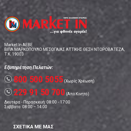
Market In ΑΕΒΕ
ΒΙΠΑ ΜΑΡΚΟΠΟΥΛΟ ΜΕΣΟΓΑΙΑΣ ΑΤΤΙΚΗΣ ΘΕΣΗ ΝΤΟΡΟΒΑΤΕΖΑ,
Τ.Κ. 19003
Εξυπηρέτηση Πελατών:
800 500 5055
call
(Χωρίς Χρέωση)
229 91 50 700
call
(Από Κινητό)
Δευτέρα - Παρασκευή: 08:00 - 17:00
Σάββατο: 08:00 – 14:00
ΣΧΕΤΙΚΑ ΜΕ ΜΑΣ