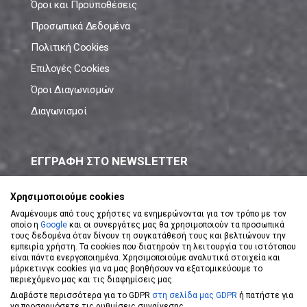
Όροι και Προϋποθέσεις
Προσωπικά Δεδομένα
Πολιτική Cookies
Επιλογές Cookies
Όροι Διαγωνισμών
Διαγωνισμοί
ΕΓΓΡΑΦΗ ΣΤΟ NEWSLETTER
Μάθε πρώτος όλες τις νέες προσφορές!
Χρησιμοποιούμε cookies
Αναμένουμε από τους χρήστες να ενημερώνονται για τον τρόπο με τον
οποίο η
Google
και οι συνεργάτες μας θα χρησιμοποιούν τα προσωπικά
τους δεδομένα όταν δίνουν τη συγκατάθεσή τους και βελτιώνουν την
εμπειρία χρήστη. Τα cookies που διατηρούν τη λειτουργία του ιστότοπου
είναι πάντα ενεργοποιημένα. Χρησιμοποιούμε αναλυτικά στοιχεία και
ΕΓΓΡΑΦΗ ΣΤΟ NEWSLETTER
μάρκετινγκ cookies για να μας βοηθήσουν να εξατομικεύουμε το
περιεχόμενο μας και τις διαφημίσεις μας.
Διαβάστε περισσότερα για το GDPR
στη σελίδα μας GDPR
ή πατήστε για
Αποδέχομαι τους
Όρους Χρήσης
να προσαρμόσετε τις ρυθμίσεις συναίνεσης.