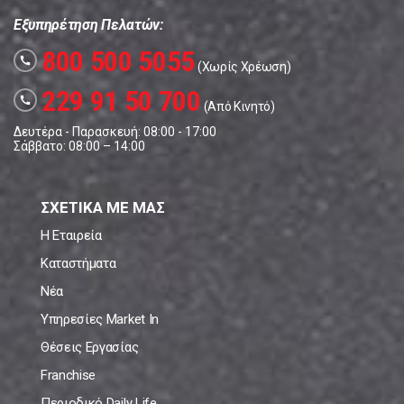
Εξυπηρέτηση Πελατών:
800 500 5055
call
(Χωρίς Χρέωση)
229 91 50 700
call
(Από Κινητό)
Δευτέρα - Παρασκευή: 08:00 - 17:00
Σάββατο: 08:00 – 14:00
ΣΧΕΤΙΚΑ ΜΕ ΜΑΣ
Η Εταιρεία
Καταστήματα
Νέα
Υπηρεσίες Market In
Θέσεις Εργασίας
Franchise
Περιοδικό Daily Life