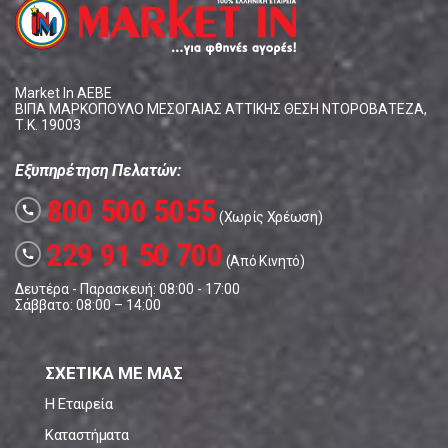
Market In ΑΕΒΕ
ΒΙΠΑ ΜΑΡΚΟΠΟΥΛΟ ΜΕΣΟΓΑΙΑΣ ΑΤΤΙΚΗΣ ΘΕΣΗ ΝΤΟΡΟΒΑΤΕΖΑ,
Τ.Κ. 19003
Εξυπηρέτηση Πελατών:
800 500 5055
call
(Χωρίς Χρέωση)
229 91 50 700
call
(Από Κινητό)
Δευτέρα - Παρασκευή: 08:00 - 17:00
Σάββατο: 08:00 – 14:00
ΣΧΕΤΙΚΑ ΜΕ ΜΑΣ
Η Εταιρεία
Καταστήματα