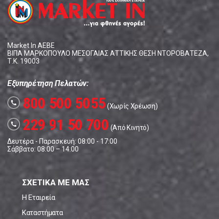
Market In ΑΕΒΕ
ΒΙΠΑ ΜΑΡΚΟΠΟΥΛΟ ΜΕΣΟΓΑΙΑΣ ΑΤΤΙΚΗΣ ΘΕΣΗ ΝΤΟΡΟΒΑΤΕΖΑ,
Τ.Κ. 19003
Εξυπηρέτηση Πελατών:
800 500 5055
call
(Χωρίς Χρέωση)
229 91 50 700
call
(Από Κινητό)
Δευτέρα - Παρασκευή: 08:00 - 17:00
Σάββατο: 08:00 – 14:00
ΣΧΕΤΙΚΑ ΜΕ ΜΑΣ
Η Εταιρεία
Καταστήματα