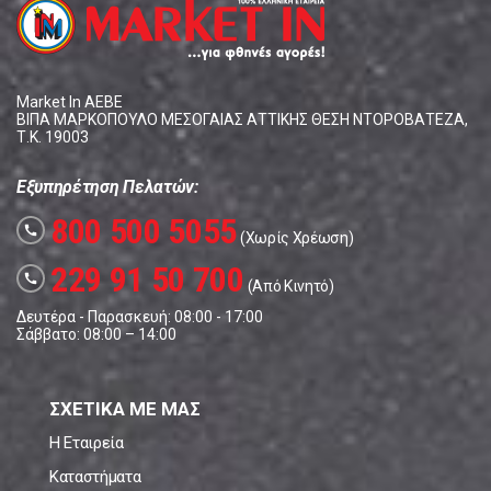
Market In ΑΕΒΕ
ΒΙΠΑ ΜΑΡΚΟΠΟΥΛΟ ΜΕΣΟΓΑΙΑΣ ΑΤΤΙΚΗΣ ΘΕΣΗ ΝΤΟΡΟΒΑΤΕΖΑ,
Τ.Κ. 19003
Εξυπηρέτηση Πελατών:
800 500 5055
call
(Χωρίς Χρέωση)
229 91 50 700
call
(Από Κινητό)
Δευτέρα - Παρασκευή: 08:00 - 17:00
Σάββατο: 08:00 – 14:00
ΣΧΕΤΙΚΑ ΜΕ ΜΑΣ
Η Εταιρεία
Καταστήματα