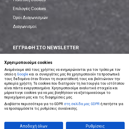
Επιλογές Cookies
Όροι Διαγωνισμών
Διαγωνισμοί
ΕΓΓΡΑΦΗ ΣΤΟ NEWSLETTER
Μάθε πρώτος όλες τις νέες προσφορές!
Χρησιμοποιούμε cookies
Αναμένουμε από τους χρήστες να ενημερώνονται για τον τρόπο με τον
οποίο η
Google
και οι συνεργάτες μας θα χρησιμοποιούν τα προσωπικά
τους δεδομένα όταν δίνουν τη συγκατάθεσή τους και βελτιώνουν την
εμπειρία χρήστη. Τα cookies που διατηρούν τη λειτουργία του ιστότοπου
είναι πάντα ενεργοποιημένα. Χρησιμοποιούμε αναλυτικά στοιχεία και
ΕΓΓΡΑΦΗ ΣΤΟ NEWSLETTER
μάρκετινγκ cookies για να μας βοηθήσουν να εξατομικεύουμε το
περιεχόμενο μας και τις διαφημίσεις μας.
Διαβάστε περισσότερα για το GDPR
στη σελίδα μας GDPR
ή πατήστε για
Αποδέχομαι τους
Όρους Χρήσης
να προσαρμόσετε τις ρυθμίσεις συναίνεσης.
Powered by
eShopKey
Designed by
Koolmetrix
Αποδοχή όλων
Ρυθμίσεις