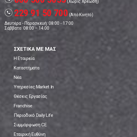
(Χωρίς Χρέωση)
229 91 50 700
call
(Από Κινητό)
Δευτέρα - Παρασκευή: 08:00 - 17:00
Σάββατο: 08:00 – 14:00
ΣΧΕΤΙΚΑ ΜΕ ΜΑΣ
Η Εταιρεία
Καταστήματα
Νέα
Υπηρεσίες Market In
Θέσεις Εργασίας
Franchise
Περιοδικό Daily Life
Συμμόρφωση CE
Εταιρική Ευθύνη