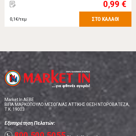
0,99 €
ΣΤΟ ΚΑΛΑΘΙ
0,1€/τεμ
Market In ΑΕΒΕ
ΒΙΠΑ ΜΑΡΚΟΠΟΥΛΟ ΜΕΣΟΓΑΙΑΣ ΑΤΤΙΚΗΣ ΘΕΣΗ ΝΤΟΡΟΒΑΤΕΖΑ,
Τ.Κ. 19003
Εξυπηρέτηση Πελατών:
800 500 5055
call