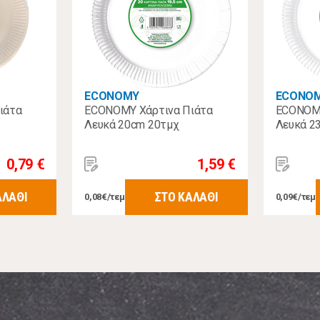
ECONOMY
ECONO
ιάτα
ECONOMY Χάρτινα Πιάτα
ECONOMY
Λευκά 20cm 20τμχ
Λευκά 2
0,79 €
1,59 €
ΑΛΑΘΙ
ΣΤΟ ΚΑΛΑΘΙ
0,08€/τεμ
0,09€/τεμ