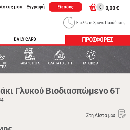
λίστες μου
Εγγραφή
Είσοδος
0
0,00 €
Επιλέξτε Χρόνο Παράδοσης
ΠΡΟΣΦΟΡΕΣ
DAILY CARD
ΠΙΚΗ
ΚΑΘΑΡΙΟΤΗΤΑ
ΟΛΑ ΓΙΑ ΤΟ ΣΠΙΤΙ
ΚΑΤΟΙΚΙΔΙΑ
ΤΙΔΑ
άκι Γλυκού Βιοδιασπώμενο 6Τ
84
Στη Λίστα μου