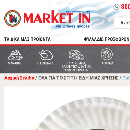
80
call
TA ΔΙΚΑ ΜΑΣ ΠΡΟΪΟΝΤΑ
ΦΥΛΛΑΔΙΟ ΠΡΟΣΦΟΡΩΝ
MANABIKH
ΚΡΕΟΠΩΛΕΙΟ
ΤΥΡΟΚΟΜΙΚΑ,
ΤΡΟΦΙΜΑ
ΑΛΛΑΝΤΙΚΑ & ΦΥΤΙΚΑ
ΑΝΑΠΛΗΡΩΜΑΤΑ
Αρχική Σελίδα
/
ΟΛΑ ΓΙΑ ΤΟ ΣΠΙΤΙ
/
ΕΙΔΗ ΜΙΑΣ ΧΡΗΣΗΣ
/
Πιά