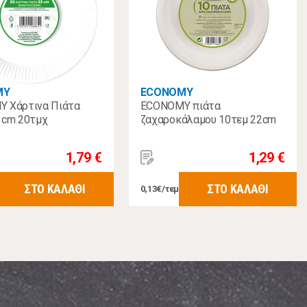
MY
ECONOMY
 Χάρτινα Πιάτα
ECONOMY πιάτα
3cm 20τμχ
ζαχαροκάλαμου 10τεμ 22cm
1,79 €
1,29 €
ΣΤΟ ΚΑΛΑΘΙ
ΣΤΟ ΚΑΛΑΘΙ
0,13€/τεμ