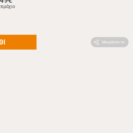
,49€
τεμάχιο
ΘΙ
Μοιράσου το