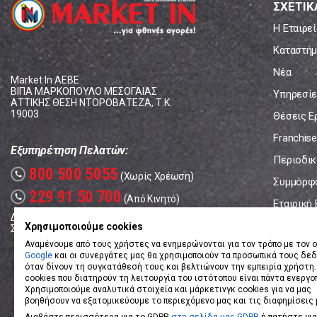
ΣΧΕΤΙΚ
Η Εταιρεί
Καταστήμ
Νέα
Market In ΑΕΒΕ
ΒΙΠΑ ΜΑΡΚΟΠΟΥΛΟ ΜΕΣΟΓΑΙΑΣ
Υπηρεσίε
ΑΤΤΙΚΗΣ ΘΕΣΗ ΝΤΟΡΟΒΑΤΕΖΑ, Τ.Κ.
19003
Θέσεις Ε
Franchise
Εξυπηρέτηση Πελατών:
Περιοδικό
800 500 5055
call
(Χωρίς Χρέωση)
Συμμόρφ
229 91 50 700
call
(Από Κινητό)
Εταιρική
Δευτέρα - Παρασκευή: 08:00 - 17:00
Επικοινω
Χρησιμοποιούμε cookies
Σάββατο: 08:00 – 14:00
Αναμένουμε από τους χρήστες να ενημερώνονται για τον τρόπο με τον ο
Google
και οι συνεργάτες μας θα χρησιμοποιούν τα προσωπικά τους δε
όταν δίνουν τη συγκατάθεσή τους και βελτιώνουν την εμπειρία χρήστη.
cookies που διατηρούν τη λειτουργία του ιστότοπου είναι πάντα ενεργο
Χρησιμοποιούμε αναλυτικά στοιχεία και μάρκετινγκ cookies για να μας
βοηθήσουν να εξατομικεύουμε το περιεχόμενο μας και τις διαφημίσεις 