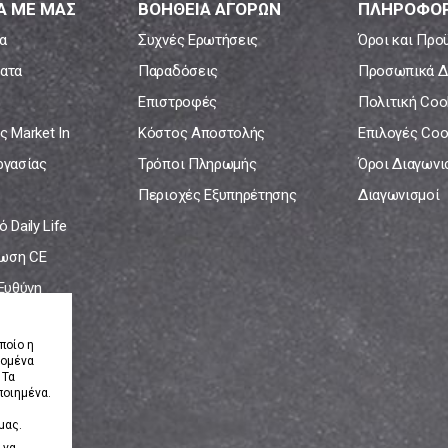
Α ΜΕ ΜΑΣ
ΒΟΗΘΕΙΑ ΑΓΟΡΩΝ
ΠΛΗΡΟΦΟΡ
α
Συχνές Ερωτήσεις
Όροι και Προ
ατα
Παραδόσεις
Προσωπικά Δ
Επιστροφές
Πολιτική Coo
ς Market In
Κόστος Αποστολής
Επιλογές Coo
ργασίας
Τρόποι Πληρωμής
Όροι Διαγων
Περιοχές Εξυπηρέτησης
Διαγωνισμοί
 Daily Life
ωση CE
 Ευθύνη
νία
ποίο η
δομένα
 Τα
ποιημένα.
μας.