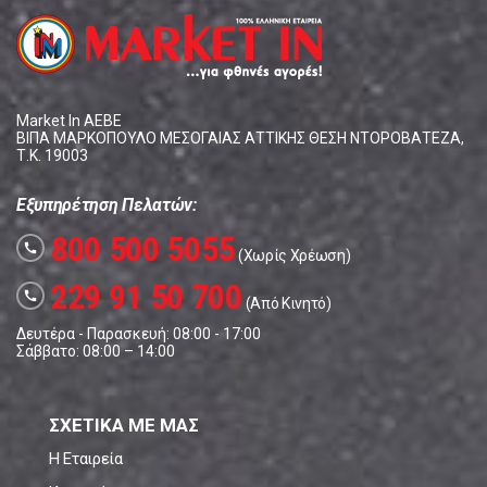
Market In ΑΕΒΕ
ΒΙΠΑ ΜΑΡΚΟΠΟΥΛΟ ΜΕΣΟΓΑΙΑΣ ΑΤΤΙΚΗΣ ΘΕΣΗ ΝΤΟΡΟΒΑΤΕΖΑ,
Τ.Κ. 19003
Εξυπηρέτηση Πελατών:
800 500 5055
call
(Χωρίς Χρέωση)
229 91 50 700
call
(Από Κινητό)
Δευτέρα - Παρασκευή: 08:00 - 17:00
Σάββατο: 08:00 – 14:00
ΣΧΕΤΙΚΑ ΜΕ ΜΑΣ
Η Εταιρεία