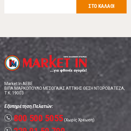
ΣΤΟ ΚΑΛΑΘΙ
Market In ΑΕΒΕ
ΒΙΠΑ ΜΑΡΚΟΠΟΥΛΟ ΜΕΣΟΓΑΙΑΣ ΑΤΤΙΚΗΣ ΘΕΣΗ ΝΤΟΡΟΒΑΤΕΖΑ,
Τ.Κ. 19003
Εξυπηρέτηση Πελατών:
800 500 5055
call
(Χωρίς Χρέωση)
call